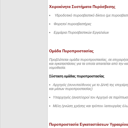
Χειροκίνητα Συστήματα Πυρόσβεσης
•
Υδροδοτικό πυροσβεστικό δίκτυο (με πυροσβεστ
•
Φορητοί πυροσβεστήρες
•
Ερμάρια Πυροσβεστικών Εργαλείων
Ομάδα Πυροπροστασίας
Προβλέπεται ομάδα πυροπροστασίας, σε επιχειρήσ
και εγκαταστάσεις για τα οποία απαιτείται από την κε
νομοθεσία.
Σύσταση ομάδας πυροπροστασίας
•
Αρχηγός (συνυπεύθυνος με το Δ/ντή της επιχείρ
και μέσων πυροπροστασίας)
•
Υπαρχηγός (αναπληροί τον Αρχηγό σε περίπτωσ
•
Μέλη (γνώση χρήσης και τρόπου λειτουργίας όλ
Πυροπροστασία Εγκαταστάσεων Υγραερίο