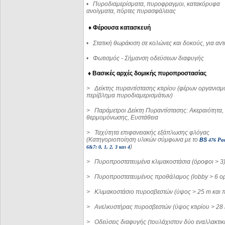
•
Πυροδιαμερίσματα, πυροφραγμοι, κατακόρυφα
ανοίγματα, πόρτες πυρασφάλειας
♦ Φέρουσα κατασκευή
•
Στατική θωράκιση σε κολώνες και δοκούς, για αν
•
Φωτισμός - Σήμανση οδεύσεων διαφυγής
♦ Βασικές αρχές δομικής πυροπροστασίας
>
Δείκτης πυραντίστασης κτιρίου (φέρων οργανισμ
περίβλημα πυροδιαμερισμάτων)
>
Παράμετροι Δείκτη Πυραντίστασης: Ακεραιότητα,
θερμομόνωσης, Ευστάθεια
>
Ταχύτητα επιφανειακής εξάπλωσης φλόγας
(Κατηγοριοποίηση υλικών σύμφωνα με το
BS
476
Par
)
6&7: 0, 1, 2, 3 και 4
>
Πυροπροστατευμένα κλιμακοστάσια (όροφοι > 3
>
Πυροπροστατευμένος προθάλαμος (
lobby
> 6 ο
>
Κλιμακοστάσιο πυροσβεστών (ύψος > 25
m
και 
>
Ανελκυστήρας πυροσβεστών (ύψος κτιρίου > 28
>
Οδεύσεις διαφυγής (τουλάχιστον δύο εναλλακτικ