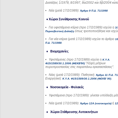
Διατάξεις 1/1978, 8/1997, 8α/2002 και 8β/2004 κα
•
Νέα (μετά 17/2/1989):
Άρθρο 9 Π.Δ. 71/1998
♦ Χώροι Συνάθροισης Κοινού
•
Για υφιστάμενα κτίρια (προ 17/2/1989) ισχύει η
3/
όπως τροποποιήθηκε και ισχύε
Πυροσβεστική Διάταξη
•
Για νέα κτίρια (μετά 17/2/1989) ισχύει το άρθρο
10
.
Π.Δ. 71/1988
♦ Βιομηχανίες
•
Υφιστάμενες (προ 17/2/1989) ισχύει η
Κ.Υ.Α.
"Λήψη μέτρων
Φ15/1589/30.1.2006 (ΦΕΚΒ'90)
πυροπροστασίας στις παραπάνω εγκαταστάσεις".
•
Νέες (μετά 17/2/1989): Παθητική:
Άρθρο 11 Π.Δ. 71
Ενεργητική:
.
Κ.Υ.Α. Φ15/1589/30.1.2006 (ΦΕΚ
Β'
90)
♦ Νοσοκομεία - Φυλακές
•
Υφιστάμενα (προ 17/2/1989): γίνεται υπόδειξη μέ
•
Νέα (μετά 17/2/1989):
ή
Άρθρο 12Α (νοσοκομεία)
12
♦
Χώροι Στάθμευσης Αυτοκινήτων