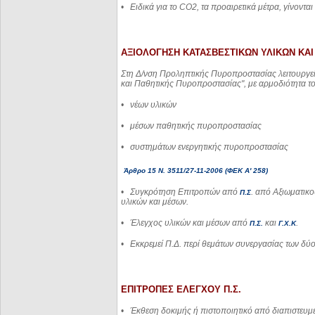
•
Ειδικά για το
CO
2, τα προαιρετικά μέτρα, γίνοντα
ΑΞΙΟΛΟΓΗΣΗ ΚΑΤΑΣΒΕΣΤΙΚΩΝ ΥΛΙΚΩΝ ΚΑ
Στη Δ/νση Προληπτικής Πυροπροστασίας λειτουργεί
και Παθητικής Πυροπροστασίας", με αρμοδιότητα τ
•
νέων υλικών
•
μέσων παθητικής πυροπροστασίας
•
συστημάτων ενεργητικής πυροπροστασίας
Άρθρο 15 Ν. 3511/27-11-2006 (ΦΕΚ Α' 258)
•
Συγκρότηση Επιτροπών από
. από Αξιωματικο
Π.Σ
υλικών και μέσων.
•
Έλεγχος υλικών και μέσων από
και
.
Π.Σ.
Γ.Χ.Κ
•
Εκκρεμεί Π.Δ. περί θεμάτων συνεργασίας των δύ
ΕΠΙΤΡΟΠΕΣ ΕΛΕΓΧΟΥ Π.Σ.
•
Έκθεση δοκιμής ή πιστοποιητικό από διαπιστευμ