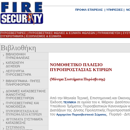
ΠΡΟΦΙΛ ΕΤΑΙΡΕΙΑΣ
|
ΥΠΗΡΕΣΙΕΣ
|
ΝΟ
ΠΥΡΟΣΒΕΣΤΗΡΕΣ
|
ΠΥΡΟΣΒΕΣΤΙΚΕΣ ΦΩΛΙΕΣ & ΕΞ/ΜΑΤΑ ΦΩΛΕΩΝ
|
ΠΥΡΑΝΙΧΝΕΥΣΗ
|
ΣΥΣ
ΣΥΓΚΡΟΤΗΜΑΤΑ
|
ΕΞΟΠΛΙΣΜΟΣ & ΕΞ/ΜΑΤΑ
Βιβλιοθήκη
ΒΙΒΛΙΟΘΗΚΗ
ΠΥΡΑΣΦΑΛΕΙΑΣ
ΚΑΤΑΣΚΕΥΗ
ΝΟΜΟΘΕΤΙΚΟ ΠΛΑΙΣΙΟ
ΔΟΧΕΙΩΝ
ΠΥΡΟΠΡΟΣΤΑΣΙΑΣ ΚΤΙΡΙΩΝ
ΛΕΙΤΟΥΡΓΙΑ
ΠΥΡΟΣΒΕΣΤΗΡΑ
(Μόνιμα Συστήματα Πυρόσβεσης)
ΒΙΒΛΙΟΓΡΑΦΙΑ - ΠΗΓΕΣ
ΠΛΗΡΟΦΟΡΙΩΝ
ΔΟΚΙΜΕΣ ΚΑΤΑΣΒΕΣΤΙΚΗΣ
ΙΚΑΝΟΤΗΤΑΣ
Από την Μηνιαία Τεχνική, Επιστημονική και Οικονο
ΠΥΡΟΣΒΕΣΤΗΡΩΝ
Έκδοση
σε ομιλία του κ. Μάριου Δασόπο
ΤΕΧΝΙΚΑ
ΠΥΡΟΣΒΕΣΤΗΡ
ΑΣ ΚΑΙ
Υπεύθυνο Τμήματος Πυροσβεστικών Κανονισμών κ
ΝΟΜΟΘΕΣΙΑ
Διατάξεων της Δ/νσης Προληπτικής Πυροπροστασ
ΠΥΡΟΠΡΟΣΤΑΣΙΑ ΚΑΙ
του
, Πυραγό - Δι
ΠΥΡΑΣΦΑΛΕΙΑ ΚΤΙΡΙΩΝ
Αρχηγείου Πυροσβεστικού Σώματος
ΑΥΤΟΜΑΤΑ
ΣΥΣΤΗΜΑΤΑ
ΚΑΤΑΣΒΕΣΗΣ
ΣΥΣΤΗΜΑΤΑ