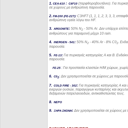
1.
:
(περφθοροβουτάνιο). Για πυρκαγι
CEA
-410
C
4
F
10
σε χώρους με ανθρώπινη παρουσία.
2.
:
C
3
HF
7 (1, 1, 1, 2, 3, 3, 3, επ
FM
-200 (
FE
-227)
ανθρώπινη υγεία λόγω του
HF
.
3.
:
50% Ν
- 50%
Ar
. Δεν υπάρχει επίπτ
ARGONITE
2
ανθρώπους για παρα­μονή μέχρι 10
rain
.
4.
:
50% Ν
- 40%
Ar
- 8%
C
0
. Ενδ
INERGEN
-
541
2
2
παρουσία.
5.
:
Για πυρκαγιές κατηγορίας Α και Β. Ενδεί
FE
-13
παρουσία.
:
Για προστασία κλειστών Η/Μ χώρων, χωρί
FE
-25
6.
:
Δεν χρησιμοποιείται σε χώρους με παρουσ
C
0
2
7.
:
Για πυρκαγιές κατηγορίας Α και 
COLD FIRE
-
302
ενεργών ουσιών, παραγώγων κυτταρίνης και εκχυλισ
δεξαμενών πετρελαιοειδών, αντικαθι­στώντας τους.
8.
ΝΕΡΟ
9.
:
Δεν χρησιμοποιείται σε χώρους μ
ΞΗΡΑ ΣΚΟΝΗ