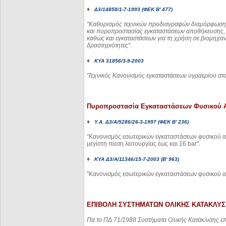
♦
Δ3/14858/1-7-1993 (ΦΕΚ Β' 477)
"
Καθορισμός τεχνικών προδιαγραφών διαμόρφωσης,
και πυροπροστασίας εγκαταστάσεων αποθήκευσης, 
καθώς και εγκαταστάσεων για τη χρήση σε βιομηχανι
δραστηριότητες".
♦
ΚΥΑ 31856/3-9-2003
'
Τεχνικός Κανονισμός εγκαταστάσεων υγραερίου στα 
Πυροπροστασία Εγκαταστάσεων Φυσικού 
♦
Υ.Α. Δ3/Α/5286/26-3-1997 (ΦΕΚ Β' 236)
"Κανονισμός εσωτερικών εγκαταστάσεων φυσικού αε
μεγίστη πίεση λειτουργίας έως και 16
bar
".
♦
ΚΥΑ Δ3/Α/11346/15-7-2003 (Β' 963)
"Κανονισμός εσωτερικών εγκαταστάσεων φυσικού αε
ΕΠΙΒΟΛΗ ΣΥΣΤΗΜΑΤΩΝ ΟΛΙΚΗΣ ΚΑΤΑΚΛΥΣ
Πα το ΠΔ 71/1988 Συστήματα Ολικής Κατάκλισης επ