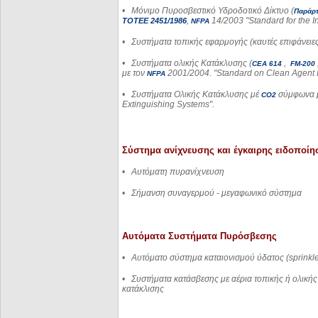
•
Μόνιμο Πυροσβεστικό Υδροδοτικό Δίκτυο
(
Παράρ
,
14/2003 "Standard for the I
ΤΟΤΕΕ
2451/1986
NFPA
•
Συστήματα τοπικής εφαρμογής (καυτές επιφάνειες,
•
Συστήματα ολικής Κατάκλυσης (
,
CEA
614
FM
-200
με τον
2001/2004.
"Standard on Clean Agent F
NFPA
•
Συστήματα Ολικής Κατάκλυσης μέ
σύμφωνα 
CO2
Extinguishing Systems".
Σύστημα ανίχνευσης και έγκαιρης ειδοποίη
•
Αυτόματη πυρανίχνευση
•
Σήμανση συναγερμού
-
μεγαφωνικό σύστημα
Αυτόματα Συστήματα Πυρόσβεσης
•
Αυτόματο σύστημα καταιονισμού ύδατος (
sprinkl
•
Συστήματα κατάσβεσης με αέρια τοπικής ή ολικής
κατάκλισης