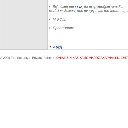
•
Βεβαίωση του
, ότι το εργαστήριο είναι δια
ΕΣΥΔ
εκτελεί τις δοκιμές που αναφέρονται στο πιστοποιητι
•
M.S.D.S.
•
Προσπέκτους
Αρχή
© 2009 Fire Security
Privacy Policy
IΩΝΙΑΣ & ΝΙΚΑΣ ΧΑΜΟΜΗΛΟΣ ΑΧΑΡΝΑΙ Τ.Κ. 13671,
|
|