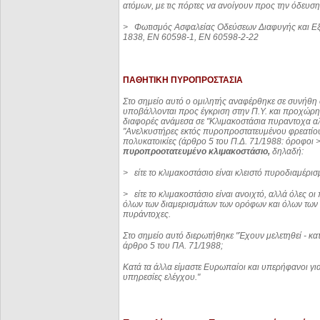
ατόμων, με τις πόρτες να ανοίγουν προς την όδευσ
>
Φωτισμός Ασφαλείας Οδεύσεων Διαφυγής και 
1838, ΕΝ 60598-1, ΕΝ 60598-2-22
ΠΑΘΗΤΙΚΗ ΠΥΡΟΠΡΟΣΤΑΣΙΑ
Στο σημείο αυτό ο ομιλητής αναφέρθηκε σε συνήθη
υποβάλλονται προς έγκριση στην Π.Υ. και προχώρησ
διαφορές ανάμεσα σε "Κλιμακοστάσια πυραντοχα α
"Ανελκυστήρες εκτός πυροπροστατευμένου φρεατίου
πολυκατοικίες (άρθρο 5 του Π.Δ. 71/1988: όροφοι > 
πυροπροοτατευμένο κλιμακοστάσιο,
δηλαδή:
>
είτε το κλιμακοστάσιο είναι κλειστό πυροδιαμέρ
>
είτε το κλιμακοστάσιο είναι ανοιχτό, αλλά όλες
όλων των διαμερισμάτων των ορόφων και όλων των 
πυράντοχες.
Στο σημείο αυτό διερωτήθηκε "
Έχουν μελετηθεί - κα
άρθρο 5 του ΠΑ. 71/1988;
Κατά τα άλλα είμαστε Ευρωπαίοι και υπερήφανοι για 
υπηρεσίες ελέγχου."