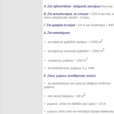
Α. Στα
λεβητοστάσια
- δεξαμενές καυσίμων
άνω των
Β. Στα εκπαιδευτήρια, σε υπόγεια
> 250
m
και στις 
όπου στεγάζονται παιδιά < 6 ετών.
Γ. Στα γραφεία σε κτίρια
> 20
m
και πληθυσμό > 400
Δ. Στα καταστήματα
2
> σε κτίρια με εμβαδόν ορόφου > 1000
m
2
> σε κτίρια με συνολικό εμβαδόν > 2500
m
2
> υπόγειους χώρους > 250
m
> σε επικίνδυνους χώρους π.χ. Η/Μ
Ε. Στους χώρους συνάθροισης κοινού:
> σε επικίνδυνους και υψηλού βαθμού κινδύνου
χώρους
2
> στη σκηνή θεάτρου > 60
m
> χώρους, όπου το δάπεδο έχει ύψος > 23
m
> χώρους κάτω από τον κατώτερο όροφο εκκένωση