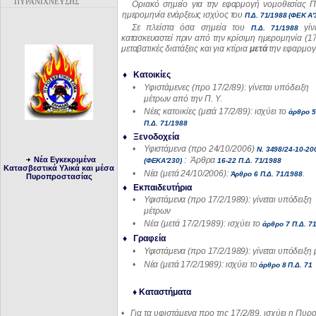
ΠΥΡΑΝΙΧΝΕΥΣΗΣ
Οριακό σημείο για την εφαρμογή νομοθεσίας 
ημερομηνία ενάρξεως ισχύος του
Π.Δ. 71/1988 (ΦΕΚ Α'
Σε πλείστα όσα σημεία του
γίν
Π.Δ. 71/1988
κατασκευασ
τεί πριν από την κρίσιμη ημερομηνία (1
μεταβατικές
διατάξεις και για κτίρια
μετά
την εφαρμογ
♦ Κατοικίες
•
Υφιστάμενες (προ 17/2/89): γίνεται υπόδειξη
μέτρων από την Π. Υ.
•
Νέες κατοικίες (μετά 17/2/89): ισχύει το
άρθρο
5
Π.Δ. 71/1988
♦ Ξενοδοχεία
•
Υφιστάμενα (προ 24/10/2006)
Ν. 3498/24-10-20
Νέα Εγκεκριμένα
: Άρθρα
(ΦΕΚΑ'230)
16-22 Π.Δ. 71/1988
Κατασβεστικά Υλικά και μέσα
•
Νέα (μετά 24/10/2006):
.
Άρθρο 6 Π.Δ. 71/1988
Πυροπροστασίας
♦ Εκπαιδευτήρια
•
Υφιστάμενα (προ 17/2/1989): γίνεται υπόδειξη
μέτρων
•
Νέα (μετά 17/2/1989): ισχύει το
άρθρο 7 Π.Δ. 7
♦ Γραφεία
•
Υφιστάμενα (προ 17/2/1989): γίνεται υπόδειξη
•
Νέα (μετά 17/2/1989): ισχύει το
άρθρο 8 Π.Δ. 71
♦ Καταστήματα
•
Για τα υφιστάμενα προ της 17/2/89, ισχύει η Πυρ