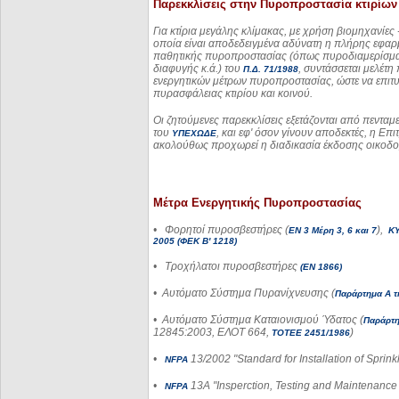
Παρεκκλίσεις στην Πυροπροστασία κτιρίων
Για κτίρια μεγάλης κλίμακας, με χρήση βιομηχανίε
οποία είναι αποδεδειγμένα αδύνατη η πλήρης εφαρμ
παθητικής πυροπροστασίας (όπως πυροδιαμερίσμα
διαφυγής κ.ά.) του
, συντάσσεται μελέτ
Π.Δ. 71/1988
ενεργητικών μέτρων πυροπροστασίας, ώστε να επιτ
πυρασφάλειας κτιρίου και κοινού.
Οι ζητούμενες παρεκκλίσεις εξετάζονται από πεντ
του
, και εφ' όσον γίνουν αποδεκτές, η Επ
ΥΠΕΧΩΔΕ
ακολούθως προχωρεί η διαδικασία έκδοσης οικοδομ
Μέτρα Ενεργητικής Πυροπροστασίας
•
Φορητοί πυροσβεστήρες (
),
ΕΝ 3 Μέρη 3, 6 και 7
ΚΥ
2005 (ΦΕΚ Β' 1218)
•
Τροχήλατοι πυροσβεστήρες
(ΕΝ 1866)
•
Αυτόματο Σύστημα Πυρανίχνευσης (
Παράρτημα Α τ
•
Αυτόματο Σύστημα Καταιονισμού Ύδατος (
Παράρτη
12845:2003, ΕΛΟΤ 664,
)
ΤΟΤΕΕ 2451/1986
•
13/2002 "Standard for Installation of Sprin
NFPA
•
13A "Insperction, Testing and Maintenance 
NFPA