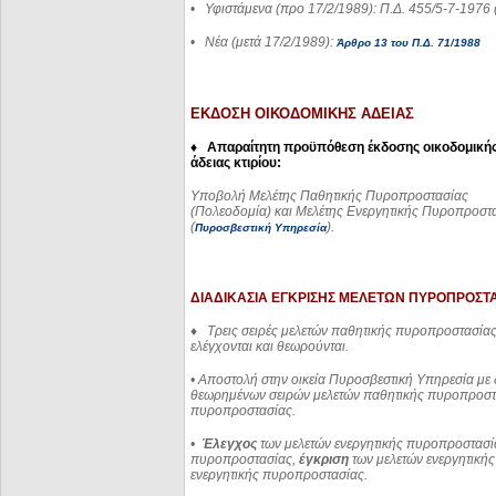
•
Υφιστάμενα (προ 17/2/1989): Π.Δ. 455/5-7-1976
•
Νέα (μετά 17/2/1989):
Άρθρο 13 του Π.Δ. 71/1988
ΕΚΔΟΣΗ ΟΙΚΟΔΟΜΙΚΗΣ ΑΔΕΙΑΣ
♦ Απαραίτητη προϋπόθεση έκδοσης οικοδομική
άδειας κτιρίου:
Υποβολή Μελέτης Παθητικής Πυροπροστασίας
(Πολεοδομία) και Μελέτης Ενεργητικής Πυροπροστ
(
).
Πυροσβεστική Υπηρεσία
ΔΙΑΔΙΚΑΣΙΑ ΕΓΚΡΙΣΗΣ ΜΕΛΕΤΩΝ ΠΥΡΟΠΡΟΣΤΑ
♦
Τρεις σειρές μελετών παθητικής πυροπροστασία
ελέγχονται και θεωρούνται.
•
Αποστολή στην οικεία Πυροσβεστική Υπηρεσία με 
θεωρημένων σειρών μελετών παθητικής πυροπροστασ
πυροπροστασίας.
•
Έλεγχος
των μελετών ενεργητικής πυροπροστασία
πυροπροστασίας,
έγκριση
των μελετών ενεργητική
ενεργητικής πυροπροστασίας.