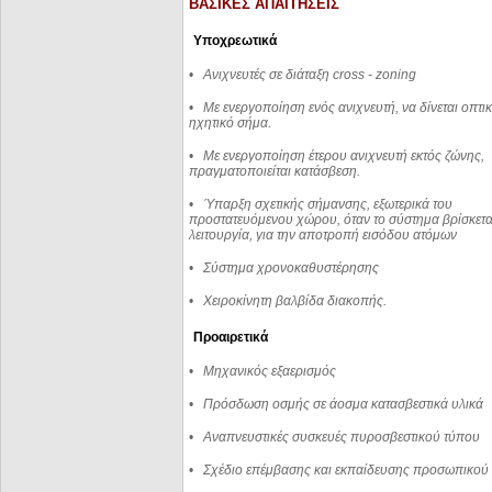
ΒΑΣΙΚΕΣ ΑΠΑΙΤΗΣΕΙΣ
Υποχρεωτικά
•
Ανιχνευτές σε διάταξη
cross
-
zoning
•
Με ενεργοποίηση ενός ανιχνευτή, να δίνεται οπτικ
ηχητικό σήμα.
•
Με ενεργοποίηση έτερου ανιχνευτή εκτός ζώνης,
πραγματοποιείται κατάσβεση.
•
Ύπαρξη σχετικής σήμανσης, εξωτερικά του
προστατευόμενου χώρου, όταν το σύστημα βρίσκετα
λειτουργία, για την αποτροπή εισόδου ατόμων
•
Σύστημα χρονοκαθυστέρησης
•
Χειροκίνητη βαλβίδα διακοπής.
Προαιρετικά
•
Μηχανικός εξαερισμός
•
Πρόσδωση οσμής σε άοσμα κατασβεστικά υλικά
•
Αναπνευστικές συσκευές πυροσβεστικού τύπου
•
Σχέδιο επέμβασης και εκπαίδευσης προσωπικού