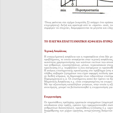
Όπως φαίνεται στο σχήμα (καμπύλη Σ) υπάρχει ένα optim
επιχειρήσεις). Δεξιά και αριστερά από το «άριστο» αυτό, π
συμφέρον να στοχεύει, διαμορφώνονται τα μέγιστα και ελ
ΤΟ ΠΛΕΓΜΑ ΕΠΑΓΓΕΛΜΑΤΙΚΗ ΑΣΦΑΛΕΙΑ-ΠΥΡΑΣ
Τεχνική Ασφάλειας
Η επαγγελματική ασφάλεια και η πυρασφάλεια είναι δύο με
προβλήματος, το οποίο αναφέρεται στην τεχνική ασφάλειας
ικανότητα χρησιμοποίησης των κανόνων εκείνων που αποσ
των ανθρώπων,
εγκαταστάσεων, μέσων, περιουσιακών στοιχε
προέλευσης (π.χ. περιβάλλον ό,που συντρέχουν οι προϋποθέσ
Η ανάγκη επιστημονικής προσέγγισης στο πρόβλημα (στη σ
πλήθος σοβαρών ζητημάτων που είχαν αφορμή πολλούς τραυ
σε διεθνή κλίμακα, τη δημιουργία νέων ειδικοτήτων
επιστημ
Πυρομηχανικού κ.α. Οι επιστήμονες αυτοί δεν πρέπει να δι
Μηχανικός Ασφάλειας π.χ. είναι επιφορτισμένος να ενεργεί
Με την αξιοποίηση καταλλήλων γνώσεων, στην οποία η αξί
ανεκτίμητη, μπορεί να
βελτιστοποιηθεί η ενεργοποίηση γι
Ενεργοποίηση
Οι προσπάθειες πρόληψης εργατικών ατυχημάτων (συμπερι
αποδώσουν στην πράξη, εφόσον
έχει πραγματοποιηθεί συστ
ανθρωπίνων δυνατοτήτων), προσπάθειες (επίλυσης π.χ. εργ
διαρρύθμισης των χώρων εργασίας,
αντιμετώπισης δυσμενών