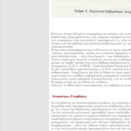
Πάνω σε τέτοια δεδομένα τεκμηριώνονται απόψεις για τη σ
ασφάλειας). Διαμορφώνονται, έτσι, διάφορα κριτήρια και γί
των ατυχημάτων στην κοινωνία) ή προσαρμογές π.χ. στην αν
σκέψεις για διασφάλιση της τεχνικής ασφάλειας κατά τον ο
πυροπροστασίας.
Η πιο πάνω σκιαγράφηση είναι ενδεικτική ότι έχουν προταθ
«λίστες» προτεραιοτήτων μέσων και ενεργειών (χρήματα, σ
τάση απλούστευσης —όσο είναι δυνατό— των διαδικασιών.
Τέτοια περίπτωση αποτελεί η υπόδειξη ότι για την καθιέρω
μπορεί να ληφθεί υπόψη ένας μόνο βαθμός σοβαρότητας (ο
Ατυχημάτων (Σ.Θ.Α. ή FAFR = Fatal Accidents Frequency R
Σε μία προσπάθεια προτυποποίησης η Σ.Θ.Α. συνιστά δείκ
ανθροποωρών (λογιζόμενη για όλη τη διάρκεια συγκεκριμέν
συχνότητας και ο βαθμός σοβαρότητας ατυχημάτων ποικίλου
επικοινωνίες έχουν χαμηλούς τέτοιους δείκτες, ενώ το αντίθ
Η σαφής γνώση του μεγέθους του κίνδυνου
αλλά και η πιθανότητα επανεμφάνισης του καθορίζουν τη 
Απαραίτητες Επεμβάσεις
Οι επεμβάσεις για αποτελεσματική απόδοση της τεχνικής α
διεργασία αυτή προσαρμοστική ικανότητα αντίδρασης στην 
με την έννοια της διαδικασίας προσδιορισμού των συνθηκών
Για την αναγκαία μελετητική προσπάθεια έχουν υποδειχθεί δ
υπολογισμό των αμέσων ή εμμέσων δαπανών των ατυχημάτων
ασφάλισης/αποζημίωση επαγγελματικού ατυχήματος), στην 
ατυχημάτων), στο σχηματισμό του «δέντρου σφαλμάτων» (ε
διαγραμματικά— όλων των πιθανών αιτίων πρόκλησης του), 
σε ένα πολύ μεγάλο φάσμα δραστηριοτήτων (και για την π