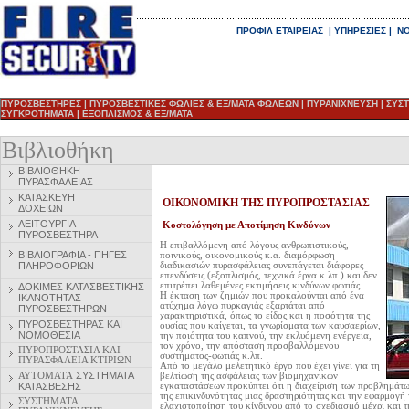
ΠΡΟΦΙΛ ΕΤΑΙΡΕΙΑΣ
|
ΥΠΗΡΕΣΙΕΣ
|
ΝΟ
ΠΥΡΟΣΒΕΣΤΗΡΕΣ
|
ΠΥΡΟΣΒΕΣΤΙΚΕΣ ΦΩΛΙΕΣ & ΕΞ/ΜΑΤΑ ΦΩΛΕΩΝ
|
ΠΥΡΑΝΙΧΝΕΥΣΗ
|
ΣΥΣ
ΣΥΓΚΡΟΤΗΜΑΤΑ
|
ΕΞΟΠΛΙΣΜΟΣ & ΕΞ/ΜΑΤΑ
Βιβλιοθήκη
ΒΙΒΛΙΟΘΗΚΗ
ΠΥΡΑΣΦΑΛΕΙΑΣ
ΚΑΤΑΣΚΕΥΗ
ΟΙΚΟΝΟΜΙΚΗ ΤΗΣ ΠΥΡΟΠΡΟΣΤΑΣΙΑΣ
ΔΟΧΕΙΩΝ
ΛΕΙΤΟΥΡΓΙΑ
Κοστολόγηση με Αποτίμηση Κινδύνων
ΠΥΡΟΣΒΕΣΤΗΡΑ
Η επιβαλλόμενη από λόγους ανθρωπιστικούς,
ΒΙΒΛΙΟΓΡΑΦΙΑ - ΠΗΓΕΣ
ποινικούς, οικονομικούς κ.α. διαμόρφωση
ΠΛΗΡΟΦΟΡΙΩΝ
διαδικασιών πυρασφάλειας συνεπάγεται διάφορες
επενδύσεις (εξοπλισμός, τεχνικά έργα κ.λπ.) και δεν
επιτρέπει λαθεμένες εκτιμήσεις κινδύνων φωτιάς.
ΔΟΚΙΜΕΣ ΚΑΤΑΣΒΕΣΤΙΚΗΣ
Η έκταση των ζημιών που προκαλούνται από ένα
ΙΚΑΝΟΤΗΤΑΣ
ατύχημα λόγω πυρκαγιάς εξαρτάται από
ΠΥΡΟΣΒΕΣΤΗΡΩΝ
χαρακτηριστικά, όπως το είδος και η ποσότητα της
ΠΥΡΟΣΒΕΣΤΗΡ
ΑΣ ΚΑΙ
ουσίας που καίγεται, τα γνωρίσματα των καυσαερίων,
ΝΟΜΟΘΕΣΙΑ
την ποιότητα του καπνού, την εκλυόμενη ενέργεια,
τον χρόνο, την απόσταση προσβαλλόμενου
ΠΥΡΟΠΡΟΣΤΑΣΙΑ ΚΑΙ
συστήματος-φωτιάς κ.λπ.
ΠΥΡΑΣΦΑΛΕΙΑ ΚΤΙΡΙΩΝ
Από το μεγάλο μελετητικό έργο που έχει γίνει για τη
ΑΥΤΟΜΑΤΑ
ΣΥΣΤΗΜΑΤΑ
βελτίωση της ασφάλειας των βιομηχανικών
ΚΑΤΑΣΒΕΣΗΣ
εγκαταστάσεων προκύπτει ότι η διαχείριση των προβλημάτ
της επικινδυνότητας μιας δραστηριότητας και την εφαρμογή
ΣΥΣΤΗΜΑΤΑ
ελαχιστοποίηση του κίνδυνου από το σχεδιασμό μέχρι και τη