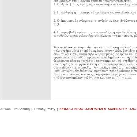
επεμβάσεων στα 4 αρχικά επίπεδα πρόληψης που είναι:
1. Η εξάλειψη της πηγής της επικίνδυνης ενέργειας (π.χ. α
2. Η πρόληψη ή η μετατροπή της ενέργειας που ελευθερώνετ
3. Ο διαχωρισμός ενέργειας και ανθρώπων (π.χ. βγάζοντας 
της).
4. Η παρεμβολή φράγματος που εμποδίζει ή εξασθενίζει τη 
τοποθετώντας προφυλακτήρα στα ηλεκτροκίνητα πριόνια, μό
Το γενικό συμπέρασμα είναι ότι για την άριστη απόδοση της
καλοσχεδιασμένες επεμβάσεις (που, στην πράξη, δεν είναι μ
διοικητικές κ.λπ.) κατάλληλα διαρθρωμένες, σε τρόπο που
εργαζομένων. Επειδή η πρόληψη προβλημάτων (και όχι η δι
θεωρούνται όλες οι πτυχές του προγραμματισμού, σχεδίασης
συντήρησης λειτουργίας κ.λπ. ή και να επιχειρούνται εκτι
συσχετίσεις (π.χ. θερμικής, ηλεκτρικής, χημικής, μηχανική
μαθηματικών μεθοδολογιών, προτύπων, προσομοίωσης κ.λπ
Σε πάρα πολλές περιπτώσεις (ψυχαγωγία, παραγωγή, μεταφορ
κίνδυνοι ατυχημάτων αυξάνονται και από αυτή την αιτία.
© 2004 Fire Security
Privacy Policy
IΩΝΙΑΣ & ΝΙΚΑΣ ΧΑΜΟΜΗΛΟΣ ΑΧΑΡΝΑΙ Τ.Κ. 1367
|
|