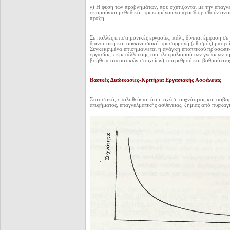
γ) Η φύση των προβλημάτων, που σχετίζονται με την επαγγε
εκτιμούνται μεθοδικά, προκειμένου να προσδιορισθούν αντι
πρά
ξη.
Σε πολλές επιστημονικές εργασίες, πάλι, δίνεται έμφαση σ
διανοητική και συγκινησιακή προσαρμογή (εθισμός) μπορεί
Συγκεκριμένα επισημαίνεται η ανάγκη εποπτικού πρ'οσωπι
εργασίας, εκμετάλλευσης του πλουραλισμού των γνώσεων της
βοήθεια στατιστικών στοιχείων) του ρυθμού και βαθμού ατυ
Βασικές Διαδικασίες-Κριτήρια Εργασιακής Ασφάλειας
Στατιστικά, επαληθεύεται ότι η σχέση συχνότητας και σοβ
ατυχήματος, επαγγελματικής ασθένειας, ζημιάς από πυρκαγ