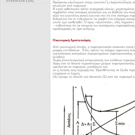
ΠΥΡΑΝΙΧΝΕΥΣΗΣ
Προφανώς οικονομικό στόχο αποτελεί η ελαχιστοποίηση τό
απωλειών από πυρκαγιά.
Η κατά ορθολογικό τρόπο περιγραφή υλικών, μηχανημάτων, 
συμβάλλει στην αποφυγή σπαταλών και τη διάθεση του αν
αξία του γεγονότος αυτού έγκειται στο ότι ένα σύστημα πυρ
δεδομένου ότι το ενδεχόμενο να συμβεί ένα ατύχημα συναρτ
οποίο έχει υιοθετηθεί. Ο όρος «αξιοπιστία», εδώ, σημαίνει
—πιθανότητα ότι τα στοιχεία του συστήματος πυρασφάλειας
προδιαγραφές σε ώρα ανάγκης.
Οικονομική Αριστοποίηση
Από οικονομική άποψη, η πυροπροστασία υπακούει στους ίδ
μορφές επενδύσεων . Έτσι, πρέπει να υπάρχει αρμονική αν
εγκατάσταση αυτομάτων συγκροτημάτων πυροπροστασίας, σ
(κέρδος).
Χωρίς αποτελεσματική αντιμετώπιση των κινδύνων πυρκαγιά
λήψη όσο το
δυνατό περισσοτέρων μέτρων πυροπροστασίας 
οφείλονται σε πυρκαγιά, οσοδήποτε και
αν η έκταση τους περιορίζεται. Προσθέτοντας τα έξοδα πυ
επιφέρουν οι ζημιές
(Α) έχουμε το σύνολο των δαπανών (Σ) από την πυρκαγιά κ