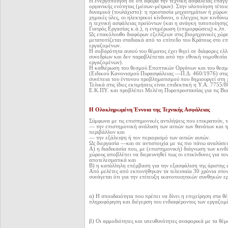
Η ενεργοποίηση σε ότι αφορά την τεχνική ασφάλειας επαγ
οργανικής ενότητας (μέσων-μέτρων). Στην υλοποίηση τέτοιο
δυναμικά (τουλάχιστο): η προστασία μηχανημάτων ή χώρων
χημικές ύλες,
οι ηλεκτρικοί κίνδυνοι, ο έλεγχος των κινδύν
η τεχνική ασφάλειας προϊόντων (και η
ανάγκη τυποποίησης)
Γιατρός Εργασίας κ.ά.), η ενημέρωση (επιμορφώσεις) κ.λπ.
Ως επακόλουθο διαφόρων εξελίξεων στις βιομηχανικές χώρε
μετατοπίζεται σταδιακά
από το επίπεδο του Κράτους στο επ
εργαζομένων.
Η σοβαρότητα αυτού του θέματος έχει θιγεί σε διάφορες ελλ
συνεδρίων και δεν παραβλέπεται
από την εθνική νομοθεσία 
εργαζομένων).
Η καθιέρωση του θεσμού Εποπτικών Οργάνων και του θεσ
(Ειδικού Κανονισμού Πυρασφάλειας —Π.Δ. 460/1976) στις
συνέπεια του έντονου προβληματισμού που δημιουργεί στη 
Τελικά στις ίδιες εκτιμήσεις είναι επιδεκτική η Υ.Α. 7755
Ε.Κ.ΠΥ. και προβλέπει Μελέτη
Πυροπροστασίας για τις Βιο
Η Ολοκληρωμένη Έννοια της Τεχνικής Ασφάλειας
Σύμφωνα με τις επιστημονικές αντιλήψεις που επικρατούν, τ
— την επιστημονική ανάλυση των αιτιών των θανάτων και 
περιβάλλον και
— την εξάλειψη ή τον περιορισμό των αιτιών αυτών.
Ως διεργασία —και σε αντιστοιχία με τις πιο πάνω αναλύσει
Α) η διαδικασία που, με (επιστημονική) διάγνωση των κινδ
χώρους αποβλέπει να
διερευνηθεί πως οι επικίνδυνες για τ
αποτελεσματικά και
Β) η κατάλληλη επέμβαση για την εξασφάλιση της άριστης 
Από μελέτες από εκπονήθηκαν τα τελευταία 30 χρόνια στον
συνάγεται ότι για την επίτευξη ικανοποιητικών συνθηκών ε
α) Η σπουδαιότητα που πρέπει να δίνει η επιχείρηση στα θέ
πληροφόρηση και διέγερση του ενδιαφέροντος των εργαζομ
β) Οι αρμοδιότητες και υπευθυνότητες αναφορικά με τα θέμ