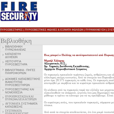
ΠΥΡΟΣΒΕΣΤΗΡΕΣ
|
ΠΥΡΟΣΒΕΣΤΙΚΕΣ ΦΩΛΙΕΣ & ΕΞ/ΜΑΤΑ ΦΩΛΕΩΝ
|
ΠΥΡΑΝΙΧΝΕΥΣΗ
|
ΣΥΣ
Βιβλιοθήκη
ΒΙΒΛΙΟΘΗΚΗ
ΠΥΡΑΣΦΑΛΕΙΑΣ
ΚΑΤΑΣΚΕΥΗ
Πως μπορεί ο Πολίτης να αυτόπροστατευτεί από Πυρκαγ
ΔΟΧΕΙΩΝ
Μιχαήλ Χάλαρης
ΛΕΙΤΟΥΡΓΙΑ
Αξιωματικός Π.Σ.,
ΠΥΡΟΣΒΕΣΤΗΡΑ
Δρ. Χημικός Διεύθυνση Εκπαίδευσης,
Αρχηγείο Πυροσβεστικού Σώματος
ΒΙΒΛΙΟΓΡΑΦΙΑ - ΠΗΓΕΣ
ΠΛΗΡΟΦΟΡΙΩΝ
Οι πυρκαγιές προκαλούν τεράστιες ζημιές, ανθρώπινες και υ
ολόκληρες ακόμη κοινωνίες. Από τα στοιχεία του Πυροσβεσ
ΔΟΚΙΜΕΣ ΚΑΤΑΣΒΕΣΤΙΚΗΣ
μέσο όρο 28.575 πυρκαγιές το κάθε έτος. Οι πυρκαγιές αυτ
ΙΚΑΝΟΤΗΤΑΣ
αποτιμηθεί με ακρίβεια και το κυριότερο προκαλούν ανθρώπι
ΠΥΡΟΣΒΕΣΤΗΡΩΝ
ΠΥΡΟΣΒΕΣΤΗΡ
ΑΣ ΚΑΙ
Οι κίνδυνοι από τις πυρκαγιές παρά την εξέλιξη των μηχα
ΝΟΜΟΘΕΣΙΑ
εξακολουθούν να υπάρχουν, γεγονός που μας δημιουργεί τη
μάθουμε τι πρέπει να κάνουμε για να τις προλάβουμε. Είνα
ΠΥΡΟΠΡΟΣΤΑΣΙΑ ΚΑΙ
ΠΥΡΑΣΦΑΛΕΙΑ ΚΤΙΡΙΩΝ
Οι κυριότερες αιτίες, που προκαλούν πυρκαγιές, σύμφωνα με
ΑΥΤΟΜΑΤΑ
ΣΥΣΤΗΜΑΤΑ
πίνακα.
ΚΑΤΑΣΒΕΣΗΣ
ΣΥΣΤΗΜΑΤΑ
Από αυτά τα στοιχεία αποδεικνύεται, ότι ένα μικρό ποσοστ
ΠΥΡΑΝΙΧΝΕΥΣΗΣ