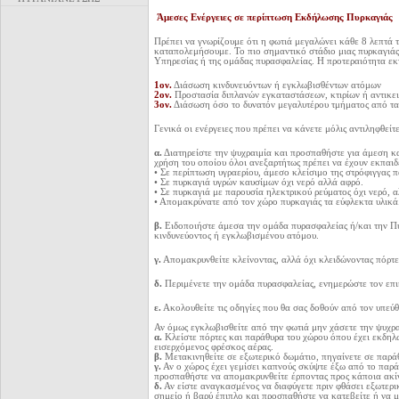
Άμεσες Ενέργειες σε περίπτωση Εκδήλωσης Πυρκαγιάς
Πρέπει να γνωρίζουμε ότι η φωτιά μεγαλώνει κάθε 8 λεπτά 
καταπολεμήσουμε. Το πιο σημαντικό στάδιο μιας πυρκαγιάς
Υπηρεσίας ή της ομάδας πυρασφαλείας. Η προτεραιότητα εκ
1ον.
Διάσωση κινδυνευόντων ή εγκλωβισθέντων ατόμων
2ον.
Προστασία διπλανών εγκαταστάσεων, κτιρίων ή αντικε
3ον.
Διάσωση όσο το δυνατόν μεγαλυτέρου τμήματος από τα
Γενικά οι ενέργειες που πρέπει να κάνετε μόλις αντιληφθείτ
α.
Διατηρείστε την ψυχραιμία και προσπαθήστε για άμεση κ
χρήση του οποίου όλοι ανεξαρτήτως πρέπει να έχουν εκπαιδε
• Σε περίπτωση υγραερίου, άμεσο κλείσιμο της στρόφιγγας 
• Σε πυρκαγιά υγρών καυσίμων όχι νερό αλλά αφρό.
• Σε πυρκαγιά με παρουσία ηλεκτρικού ρεύματος όχι νερό, 
• Απομακρύνατε από τον χώρο πυρκαγιάς τα εύφλεκτα υλικά
β.
Ειδοποιήστε άμεσα την ομάδα πυρασφαλείας ή/και την Πυ
κινδυνεύοντος ή εγκλωβισμένου ατόμου.
γ.
Απομακρυνθείτε κλείνοντας, αλλά όχι κλειδώνοντας πόρτε
δ.
Περιμένετε την ομάδα πυρασφαλείας, ενημερώστε τον επικ
ε.
Ακολουθείτε τις οδηγίες που θα σας δοθούν από τον υπεύ
Αν όμως εγκλωβισθείτε από την φωτιά μην χάσετε την ψυχρα
α.
Κλείστε πόρτες και παράθυρα του χώρου όπου έχει εκδηλωθ
εισερχόμενος φρέσκος αέρας.
β.
Μετακινηθείτε σε εξωτερικό δωμάτιο, πηγαίνετε σε παρά
γ.
Αν ο χώρος έχει γεμίσει καπνούς σκύψτε έξω από το παρά
προσπαθήστε να απομακρυνθείτε έρποντας προς κάποια ακίν
δ.
Αν είστε αναγκασμένος να διαφύγετε πριν φθάσει εξωτερικ
σημείο ή βαρύ έπιπλο και προσπαθήστε να κατεβείτε ή να 