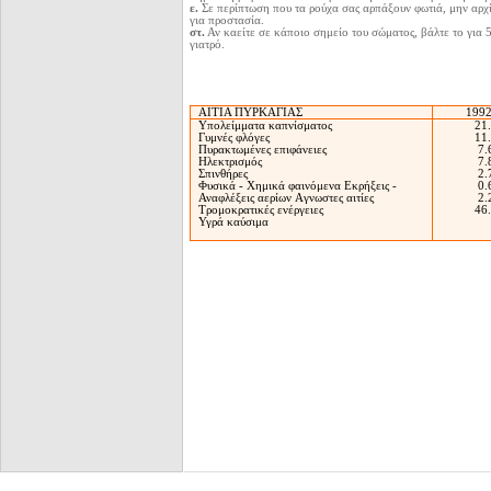
ε.
Σε περίπτωση που τα ρούχα σας αρπάξουν φωτιά, μην αρχί
για προστασία.
στ.
Αν καείτε σε κάποιο σημείο του σώματος, βάλτε το για 
γιατρό.
ΑΙΤΙΑ ΠΥΡΚΑΓΙΑΣ
199
Υπολείμματα καπνίσματος
21
Γυμνές φλόγες
11
Πυρακτωμένες επιφάνειες
7.
Ηλεκτρισμός
7.
Σπινθήρες
2.
Φυσικά - Χημικά φαινόμενα Εκρήξεις -
0.
Αναφλέξεις αερίων Aγνωστες αιτίες
2.
Τρομοκρατικές ενέργειες
46
Υγρά καύσιμα