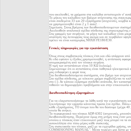
που ακολουθεί, τα χρώματα στα καλώδια αντιστοιχούν σ' αυτ
Το μήκος του καλωδίου των βρόχων ανίχνευσης της συγκεκρι
είναι συνδεμένα 33 και 20 εξαρτήματα (ανιχνευτές, κομβία 
να χρησιμοποιηθεί είναι 2 χ 1 mm2. ·
Σημείωση. Στους βρόχους των διευθυνσιοδοτουμενων συστημά
Ακολουθούν αναλυτικά σχέδια σύνδεσης της συγκεκριμένης 
Στις γραμμές των σειρήνων, τα μήκη των καλωδίων είναι μικ
απαίτηση της λειτουργίας τους ακόμα και σε περιβάλον υψηλ
πρέπει να είναι κατηγορίας ΝΗΧΗ FE180/E30.
Γενικές πληροφορίες για την εγκατάσταση
Όπως στους συμβατικούς πίνακες έτσι και εδώ υπάρχουν από 
Κι εδώ εφόσον η έξοδος χρησιμοποιηθεί, η αντίσταση αφαιρεί
απομακρυσμένη από τον πίνακα σειρήνα.
Η τιμή των αντιστάσεων είναι 10 ΚΩ (κιλοώμ).
Σημειώνουμε ότι οι αντιστάσεις είναι παθητικά ηλεκτρονικά
μας ενδιαφέρει η φορά τους.
Στα διευθυνσιοδστούμενα συστήματα, στο βρόχο των ανιχνευ
Στα σχέδια σύνδεσης, με κόκκινο χρώμα συμβολίζεται το καλώ
στο (-). Αν κάποιο εξάρτημα συνδεθεί ανάποδα, δεν καταστρέ
πιθανόν να δημιουργήσει προβλήματα και στην επικοινωνία 
Διευθυνσιοδότηοη εξαρτημάτων
Για να ελαχιστοποιήσουμε τα λάθη κατά την εγκατάσταση κα
ξεκινήσουμε την εργασία κάνοντας πρώτα ένα σχέδιο. Πάνω 
κάθε εξαρτήματος, TO όνομα που θα του δώσουμε (μέχρι 40 
οποία θα ανήκει.
Τα περιφερειακά του πίνακα ADP-6302 (ανιχνευτές, μπουτόν
διευθυνσιοδότησης. Περιέχουν όμως στη μνήμη τους έναν μο
οποίου ο πίνακας όταν επικοινωνεί μαζί τους μπορεί να τα α
αυτοκόλλητα στο πίσω μέρος κάθε συσκευής.
Στη συσκευασία του πίνακα, μαζί με τα εγχειρίδια χρήσης, 
COMMISIONING MANUAL". Μέσα περιέχει μια λίστα με τις 1