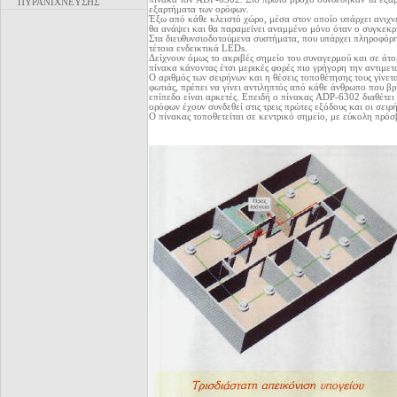
ΠΥΡΑΝΙΧΝΕΥΣΗΣ
εξαρτήματα των ορόφων.
Έξω από κάθε κλειστό χώρο, μέσα στον οποίο υπάρχει ανιχνε
θα ανάψει και θα παραμείνει αναμμένο μόνο όταν ο συγκεκρ
Στα διευθυνσιοδοτούμενα συστήματα, που υπάρχει πληροφόρησ
τέτοια ενδεικτικά LEDs.
Δείχνουν όμως το ακριβές σημείο του συναγερμού και σε άτ
πίνακα κάνοντας έτσι μερικές φορές πιο γρήγορη την αντιμε
Ο αριθμός των σειρήνων και η θέσεις τοποθέτησης τους γίνετ
φωτιάς, πρέπει να γίνει αντιληπτός από κάθε άνθρωπο που β
επίπεδο είναι αρκετές. Επειδή ο πίνακας ADP-6302 διαθέτει 
ορόφων έχουν συνδεθεί στις τρεις πρώτες εξόδους και οι σειρή
Ο πίνακας τοποθετείται σε κεντρικό σημείο, με εύκολη πρό