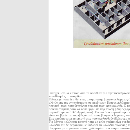
υπάρχει μόνιμα κάποιο από τα υπεύθυνα για την πυρασφάλεια
τοποθέτησης τη reseption.
Τέλος έχει τοποθετηθεί ένας απομονωτής βραχυκυκλώματος (i
ολόκληρης της εγκατάστασης σε περίπτωση βραχυκυκλώματος 
περισσό-τερα, τοποθετούνται περισσότεροι απομονωτές. Ο κ
που θα σταματήσουν να λειτουργού σε περίπτωση βλάβης (ά
περισσότερα από 32 εξαρτήματα). Γενικά όσο περισσότεροι
είναι να βρεθεί το ακριβές σημείο ενός βραχυκυκλώματος κα
Στις τρισδιάστατες απεικονήσεις που ακολουθούν βλέπουμε τ
Για λόγους καλύτερης κατανόησης με μπλε χρώμα είνα σχεδι
καλώδια του δεύτερου και με θαλλασί τα καλώδια σύνδεσης 
σειρήνων με πορτοκαλί είναι σχεδιασμένα του ισογείου-υπονε