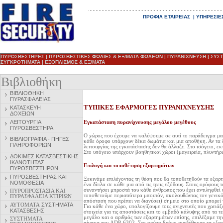
ΠΡΟΦΙΛ ΕΤΑΙΡΕΙΑΣ
|
ΥΠΗΡΕΣΙΕ
ΠΥΡΟΣΒΕΣΤΗΡΕΣ
|
ΠΥΡΟΣΒΕΣΤΙΚΕΣ ΦΩΛΙΕΣ & ΕΞ/ΜΑΤΑ ΦΩΛΕΩΝ
|
ΠΥΡΑΝΙΧΝΕΥΣΗ
|
ΣΥΣ
ΣΥΓΚΡΟΤΗΜΑΤΑ
|
ΕΞΟΠΛΙΣΜΟΣ & ΕΞ/ΜΑΤΑ
Βιβλιοθήκη
ΒΙΒΛΙΟΘΗΚΗ
ΠΥΡΑΣΦΑΛΕΙΑΣ
ΤΥΠΙΚΕΣ ΕΦΑΡΜΟΓΕΣ ΠΥΡΑΝΙΧΝΕΥΣΗΣ
ΚΑΤΑΣΚΕΥΗ
ΔΟΧΕΙΩΝ
ΛΕΙΤΟΥΡΓΙΑ
Εγκατάσταση πυρανίχνευσης μεγάλου μεγέθους
ΠΥΡΟΣΒΕΣΤΗΡΑ
Ο χώρος που έχουμε να καλύψουμε σε αυτί το παράδειγμα μα
ΒΙΒΛΙΟΓΡΑΦΙΑ - ΠΗΓΕΣ
κάθε όροφο υπάρχουν δέκα δωμάτια και μια αποθήκη. Αν τα δ
ΠΛΗΡΟΦΟΡΙΩΝ
λειτουργίας της εγκατάστασης δεν θα άλλαζε. Στο ισόγειο, ε
Στο υπόγειο υπάρχουν βοηθητικοί χώροι (μαγειρεία, πλυντήρι
ΔΟΚΙΜΕΣ ΚΑΤΑΣΒΕΣΤΙΚΗΣ
ΙΚΑΝΟΤΗΤΑΣ
Επιλογή και τοποθέτηση εξαρτημάτων
ΠΥΡΟΣΒΕΣΤΗΡΩΝ
ΠΥΡΟΣΒΕΣΤΗΡ
ΑΣ ΚΑΙ
Ξεκινάμε επιλέγοντας τη θέση που θα τοποθετηθούν τα εξαρτ
ΝΟΜΟΘΕΣΙΑ
ένα δίπλα σε κάθε μια από τις τρεις εξόδους. Στους ορόφους 
συναντήσει μπροστά του κάθε άνθρωπος που έχει αντιληφθεί ύ
ΠΥΡΟΠΡΟΣΤΑΣΙΑ ΚΑΙ
τοποθετούμε περισσότερα μπουτόν, ακολουθώντας τον γενικό
ΠΥΡΑΣΦΑΛΕΙΑ ΚΤΙΡΙΩΝ
απόσταση που πρέπει να διανύσει) σημείο στο οποίο μπορεί
ΑΥΤΟΜΑΤΑ
ΣΥΣΤΗΜΑΤΑ
Για κάθε ένα χώρο, υπολογίζουμε τους ανιχνευτές που χρειά
ΚΑΤΑΣΒΕΣΗΣ
στοιχεία για τις αποστάσεις και το εμβαδό κάλυψης από τα τ
μεγάλο και ο αριθμός των εξαρτημάτων επίσης, επιλέξαμε τ
ΣΥΣΤΗΜΑΤΑ
πίνακα τον ADP-6302. Στο πρώτο βρόχο συνδέθηκαν τα εξαρτ