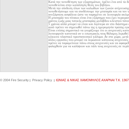
Κατά την τοποθέτηση των εξαρτημάτων, πρέπει ένα από τα δ
τοποθετείται στην κατάλληλη θέση του βιβλίου.
Μετά την σύνδεση όλων των καλωδίων των ζωνών ανίχνευσης 
τοποθετήσουμε και να συνδέσουμε την μπαταρία και να τον 
ανεξάρτητη ασφάλεια ώστε να παραμένει σε λειτουργία ακόμα
Η μπαταρία του πίνακα είναι ένα εξάρτημα που έχει περιορι
χρόνος ζωής μιας τυπικής μπαταρίας μολύβδου κλειστού τύπου
5 χρόνια αλλά μπορεί να είναι και λιγότερα αν στο διάστημα 
αυτό πρέπει να σημειωθεί πάνω της η ημερομηνία πρώτης εγκ
Είναι επίσης σημαντικό να γνωρίζουμε ότι οι ανιχνευτές καπ
λειτουργούν κανονικά αν ο εσωτερικός τους θάλαμος λερωθεί
κόκκινο πλαστικό προστατευτικό κάλυμα. Αν στο χώρο, μετά 
άλλες εργασίες που μπορεί να λερώσουν κάποιους ανιχνευτές
πρέπει να παραμείνουν πάνω στους ανιχνευτές και να αφαιρε
φυλαχθούν για να καλύψουν και πάλι τους ανιχνευτές σε περί
© 2004 Fire Security
Privacy Policy
IΩΝΙΑΣ & ΝΙΚΑΣ ΧΑΜΟΜΗΛΟΣ ΑΧΑΡΝΑΙ Τ.Κ. 1367
|
|