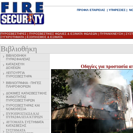
ΠΡΟΦΙΛ ΕΤΑΙΡΕΙΑΣ
|
ΥΠΗΡΕΣΙΕΣ
|
ΝΟ
ΠΥΡΟΣΒΕΣΤΗΡΕΣ
|
ΠΥΡΟΣΒΕΣΤΙΚΕΣ ΦΩΛΙΕΣ & ΕΞ/ΜΑΤΑ ΦΩΛΕΩΝ
|
ΠΥΡΑΝΙΧΝΕΥΣΗ
|
ΣΥΣ
ΣΥΓΚΡΟΤΗΜΑΤΑ
|
ΕΞΟΠΛΙΣΜΟΣ & ΕΞ/ΜΑΤΑ
Βιβλιοθήκη
ΒΙΒΛΙΟΘΗΚΗ
ΠΥΡΑΣΦΑΛΕΙΑΣ
ΚΑΤΑΣΚΕΥΗ
Οδηγίες για προστασία απ
ΔΟΧΕΙΩΝ
ΛΕΙΤΟΥΡΓΙΑ
ΠΥΡΟΣΒΕΣΤΗΡΑ
ΒΙΒΛΙΟΓΡΑΦΙΑ - ΠΗΓΕΣ
ΠΛΗΡΟΦΟΡΙΩΝ
ΔΟΚΙΜΕΣ ΚΑΤΑΣΒΕΣΤΙΚΗΣ
ΙΚΑΝΟΤΗΤΑΣ
ΠΥΡΟΣΒΕΣΤΗΡΩΝ
ΠΥΡΟΣΒΕΣΤΗΡ
ΑΣ ΚΑΙ
ΝΟΜΟΘΕΣΙΑ
ΠΥΡΟΠΡΟΣΤΑΣΙΑ ΚΑΙ
ΠΥΡΑΣΦΑΛΕΙΑ ΚΤΙΡΙΩΝ
ΑΥΤΟΜΑΤΑ
ΣΥΣΤΗΜΑΤΑ
ΚΑΤΑΣΒΕΣΗΣ
ΣΥΣΤΗΜΑΤΑ