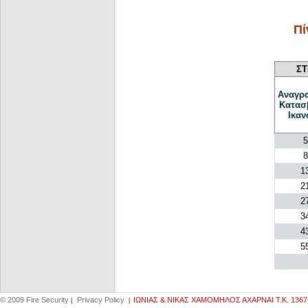
Πί
ΣΤ
Αναγρ
Κατασ
Ικαν
5
8
1
2
2
3
4
5
© 2009 Fire Security
Privacy Policy
IΩΝΙΑΣ & ΝΙΚΑΣ ΧΑΜΟΜΗΛΟΣ ΑΧΑΡΝΑΙ Τ.Κ. 13671,
|
|