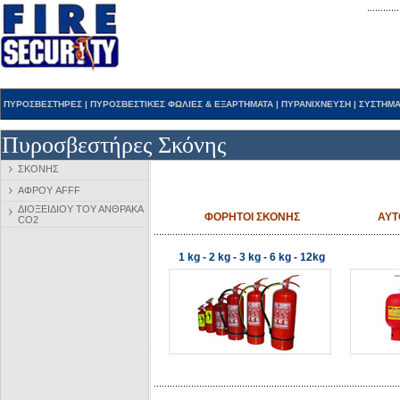
ΠΥΡΟΣΒΕΣΤΗΡΕΣ
|
ΠΥΡΟΣΒΕΣΤΙΚΕΣ ΦΩΛΙΕΣ & ΕΞΑΡΤΗΜΑΤΑ
|
ΠΥΡΑΝΙΧΝΕΥΣΗ
|
ΣΥΣΤΗΜΑ
Πυροσβεστήρες Σκόνης
ΣΚΟΝΗΣ
ΑΦΡΟΥ AFFF
ΔΙΟΞΕΙΔΙΟΥ ΤΟΥ ΑΝΘΡΑΚΑ
ΦΟΡΗΤΟΙ ΣΚΟΝΗΣ
ΑΥΤ
CΟ2
1 kg
-
2 kg
-
3 kg
-
6 kg
-
12kg
f