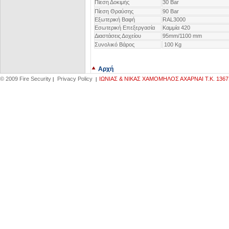
Πίεση Δοκιμής
30 Bar
Πίεση Θραύσης
90 Bar
Εξωτερική Βαφή
RAL3000
Εσωτερική Επεξεργασία
Καμμία 420
Διαστάσεις Δοχείου
95mm/1100 mm
Συνολικό Βάρος
100 Kg
Αρχή
© 2009 Fire Security
Privacy Policy
IΩΝΙΑΣ & ΝΙΚΑΣ ΧΑΜΟΜΗΛΟΣ ΑΧΑΡΝΑΙ Τ.Κ. 13671,
|
|