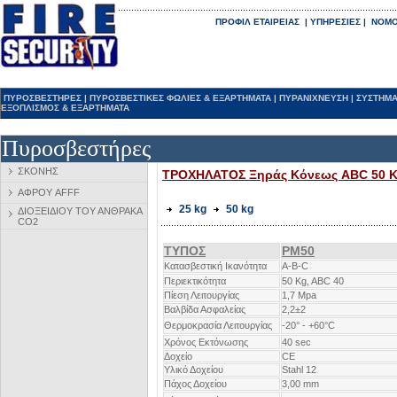
ΠΡΟΦΙΛ ΕΤΑΙΡΕΙΑΣ
|
ΥΠΗΡΕΣΙΕΣ
|
ΝΟΜΟ
ΠΥΡΟΣΒΕΣΤΗΡΕΣ
|
ΠΥΡΟΣΒΕΣΤΙΚΕΣ ΦΩΛΙΕΣ & ΕΞΑΡΤΗΜΑΤΑ
|
ΠΥΡΑΝΙΧΝΕΥΣΗ
|
ΣΥΣΤΗΜΑ
ΕΞΟΠΛΙΣΜΟΣ & ΕΞΑΡΤΗΜΑΤΑ
Πυροσβεστήρες
ΣΚΟΝΗΣ
ΤΡΟΧΗΛΑΤΟΣ Ξηράς Κόνεως
ABC
50 
ΑΦΡΟΥ AFFF
25 kg
50 kg
ΔΙΟΞΕΙΔΙΟΥ ΤΟΥ ΑΝΘΡΑΚΑ
CΟ2
ΤΥΠΟΣ
PM50
Κατασβεστική Ικανότητα
A-Β-C
Περιεκτικότητα
50 Kg, ABC 40
Πίεση Λειτουργίας
1,7 Mpa
Βαλβίδα Ασφαλείας
2,2±2
Θερμοκρασία Λειτουργίας
-20° - +60°C
Χρόνος Εκτόνωσης
40 sec
Δοχείο
CE
Υλικό Δοχείου
Stahl 12
Πάχος Δοχείου
3,00 mm