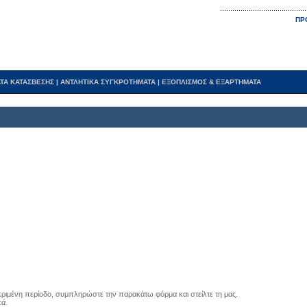
ΠΡ
ΤΑ ΚΑΤΑΣΒΕΣΗΣ
|
ΑΝΤΛΗΤΙΚΑ ΣΥΓΚΡΟΤΗΜΑΤΑ
|
ΕΞΟΠΛΙΣΜΟΣ & ΕΞΑΡΤΗΜΑΤΑ
εκριμένη περίοδο, συμπληρώστε την παρακάτω φόρμα και στείλτε τη μας.
κά.