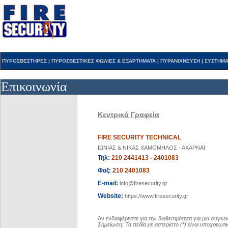
ΠΥΡΟΣΒΕΣΤΗΡΕΣ
|
ΠΥΡΟΣΒΕΣΤΙΚΕΣ ΦΩΛΙΕΣ & ΕΞΑΡΤΗΜΑΤΑ
|
ΠΥΡΑΝΙΧΝΕΥΣΗ
|
ΣΥΣΤΗΜΑ
Επικοινωνία
Κεντρικά Γραφεία
FIRE SECURITY TECHNICAL
IΩΝΙΑΣ & ΝΙΚΑΣ ΧΑΜΟΜΗΛΟΣ - ΑΧΑΡΝΑΙ
Τηλ:
210 2441413 - 2401083
Φαξ:
210 2401083
E-mail:
info@firesecurity.gr
Website:
https://www.firesecurity.gr
Αν ενδιαφέρεστε για την διαθεσιμότητα για μια συγκ
Σημείωση: Τα πεδία με αστερίστο (*) είναι υποχρεωτι