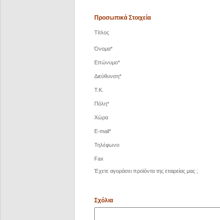
Προσωπικά Στοιχεία
Τίτλος
Όνομα*
Επώνυμο*
Διεύθυνση*
Τ.Κ.
Πόλη*
Χώρα
E-mail*
Τηλέφωνο
Fax
Έχετε αγοράσει προϊόντα της εταιρείας μας ;
Σχόλια