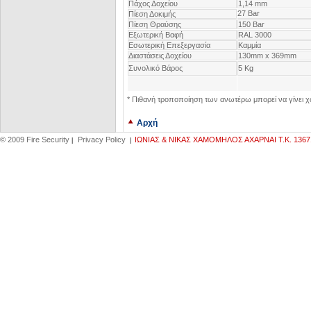
Πάχος Δοχείου
1,14 mm
27 Βar
Πίεση Δοκιμής
Πίεση Θραύσης
150 Bar
Eξωτερική Βαφή
RAL 3000
Eσωτερική Επεξεργασία
Καμμία
Διαστάσεις Δοχείου
130mm x 369mm
Συνολικό Βάρος
5 Kg
* Πιθανή τροποποίηση των ανωτέρω μπορεί να γίνει χ
Αρχή
© 2009 Fire Security
Privacy Policy
IΩΝΙΑΣ & ΝΙΚΑΣ ΧΑΜΟΜΗΛΟΣ ΑΧΑΡΝΑΙ Τ.Κ. 13671,
|
|