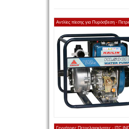
Αντλίες πίεσης για Πυρόσβεση - Πετρ
Γεννήτριες Πετρελαιοκίνητες - ITC