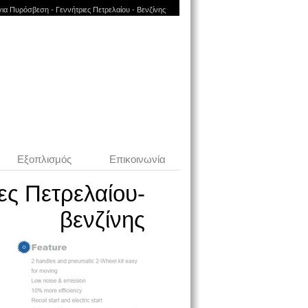
για Πυρόσβεση - Γεννήτριες Πετρελαίου - Βενζίνης
Εξοπλισμός
Επικοινωνία
ες Πετρελαίου-
βενζίνης