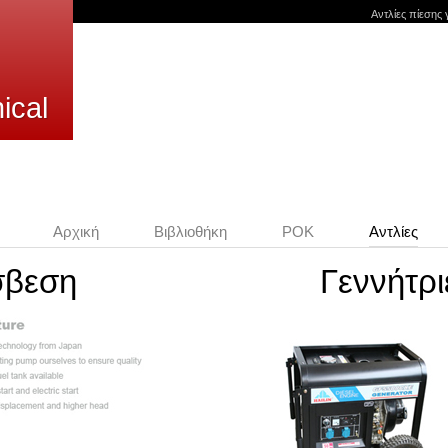
Αντλίες πίεσης 
ical
Αρχική
Βιβλιοθήκη
POK
Aντλίες
σβεση
Γεννήτρι