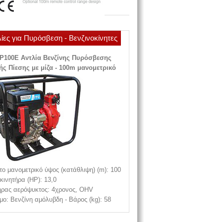
ίες για Πυρόσβεση - Βενζινοκίνητες
P100Ε Αντλία Βενζίνης Πυρόσβεσης
ς Πίεσης με μίζα - 100m μανομετρικό
το μανομετρικό ύψος (κατάθλιψη) (m): 100
κινητήρα (HP): 13,0
ήρας αερόψυκτος: 4χρονος, OHV
μο: Βενζίνη αμόλυβδη - Βάρος (kg): 58