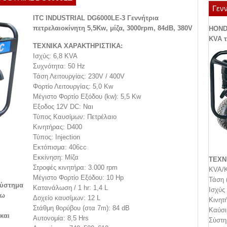
Γενν
ITC INDUSTRIAL DG6000LΕ-3 Γεννήτρια
πετρελαιοκίνητη 5,5Kw, μίζα, 3000rpm, 84dB, 380V
HONDA
KVA τ
ΤΕΧΝΙΚΑ ΧΑΡΑΚΤΗΡΙΣΤΙΚΑ:
Ισχύς: 6,8 KVA
Συχνότητα: 50 Hz
Τάση Λειτουργίας: 230V / 400V
Φορτίο Λειτουργίας: 5,0 Kw
Μέγιστο Φορτίο Εξόδου (kw): 5,5 Kw
Εξοδος 12V DC: Ναι
Τύπος Καυσίμων: Πετρέλαιο
Κινητήρας: D400
Τύπος: Injection
Εκτόπισμα: 406cc
Εκκίνηση: Μίζα
ΤΕΧΝ
Στροφές κινητήρα: 3.000 rpm
KVA/K
Μέγιστο Φορτίο Εξόδου: 10 Hp
Τάση 
σύστημα
Κατανάλωση / 1 hr: 1,4 L
Ισχύς 
γω
Δοχείο καυσίμων: 12 L
Κινητ
Στάθμη θορύβου (στα 7m): 84 dB
Καύσι
και
Αυτονομία: 8,5 Hrs
Σύστη