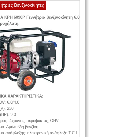
ήτριες Βενζινοκίνητες
 KPH 6090P Γεννήτρια βενζινοκίνητη 6.0
ροχήλατη.
ΙΚΑ ΧΑΡΑΚΤΗΡΙΣΤΙΚΑ
:
W: 6.0/4.8
(V): 230
(HP): 9.0
ήρας: 4χρονος, αερόψυκτος, OHV
μο: Αμόλυβδη βενζίνη
μα ανάφλεξης: ηλεκτρονική ανάφλεξη T.C.I