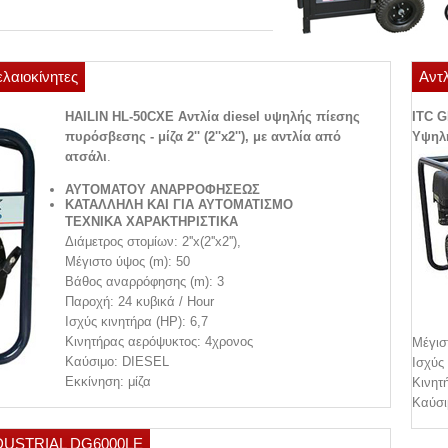
ελαιοκίνητες
Αντλ
HAILIN HL-50CXE Αντλία diesel υψηλής πίεσης
ITC G
πυρόσβεσης - μίζα 2'' (2''x2''), με αντλία από
Υψηλή
ατσάλι
.
ΑΥΤΟΜΑΤΟΥ ΑΝΑΡΡΟΦΗΣΕΩΣ
ΚΑΤΑΛΛΗΛΗ ΚΑΙ ΓΙΑ ΑΥΤΟΜΑΤΙΣΜΟ
ΤΕΧΝΙΚΑ ΧΑΡΑΚΤΗΡΙΣΤΙΚΑ
Διάμετρος στομίων: 2''x(2''x2''),
Μέγιστο ύψος (m): 50
Bάθος αναρρόφησης (m): 3
Παροχή: 24 κυβικά / Hour
Ισχύς κινητήρα (HP): 6,7
Κινητήρας αερόψυκτος: 4χρονος
Μέγισ
Καύσιμο: DIESEL
Ισχύς 
Εκκίνηση: μίζα
Κινητ
Καύσι
 INDUSTRIAL DG6000LΕ