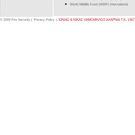
World Wildlife Fund (WWF) International
© 2009 Fire Security
Privacy Policy
IΩΝΙΑΣ & ΝΙΚΑΣ ΧΑΜΟΜΗΛΟΣ ΑΧΑΡΝΑΙ Τ.Κ. 13671,
|
|