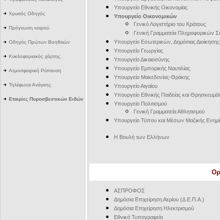
Υπουργείο Εθνικής Οικονομίας
Χρυσός Οδηγός
Υπουργείο Οικονομικών
Γενικό Λογιστήριο του Κράτους
Πρόγνωση καιρού
Γενική Γραμματεία Πληροφορικών 
Υπουργείο Εσωτερικών, Δημόσιας Διοίκηση
Οδηγός Πρώτων Βοηθειών
Υπουργείο Γεωργίας
Κυκλοφοριακός χάρτης
Υπουργείο Δικαιοσύνης
Υπουργείο Εμπορικής Ναυτιλίας
Ατμοσφαιρική Ρύπανση
Υπουργείο Μακεδονίας-Θράκης
Τηλέφωνα Ανάγκης
Υπουργείο Αιγαίου
Υπουργείο Εθνικής Παιδείας και Θρησκευμά
Εταιρίες Πυροσβεστικών Ειδών
Υπουργείο Πολιτισμού
Γενική Γραμματεία Αθλητισμού
Υπουργείο Τύπου και Μέσων Μαζικής Ενη
Η Βουλή των Ελλήνων
Ορ
ΑΣΠΡΟΦΟΣ
Δημόσια Επιχείρηση Αερίου (Δ.Ε.Π.Α.)
Δημόσια Επιχείρηση Ηλεκτρισμού
Εθνικό Τυπογραφείο