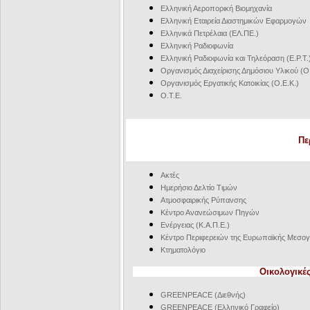
Ελληνική Αεροπορική Βιομηχανία
Ελληνική Εταιρεία Διαστημικών Εφαρμογών
Ελληνικά Πετρέλαια (ΕΛ.ΠΕ.)
Ελληνική Ραδιοφωνία
Ελληνική Ραδιοφωνία και Τηλεόραση (Ε.Ρ.Τ.
Οργανισμός Διαχείρισης Δημόσιου Υλικού (Ο.
Οργανισμός Εργατικής Κατοικίας (Ο.Ε.Κ.)
Ο.Τ.Ε.
Πε
Ακτές
Ημερήσιο Δελτίο Τιμών
Ατμοσφαιρικής Ρύπανσης
Κέντρο Ανανεώσιμων Πηγών
Ενέργειας (Κ.Α.Π.Ε.)
Κέντρο Περιφερειών της Ευρωπαϊκής Μεσογε
Κτηματολόγιο
Οικολογικέ
GREENPEACE (Διεθνής)
GREENPEACE (Ελληνικό Γραφείο)