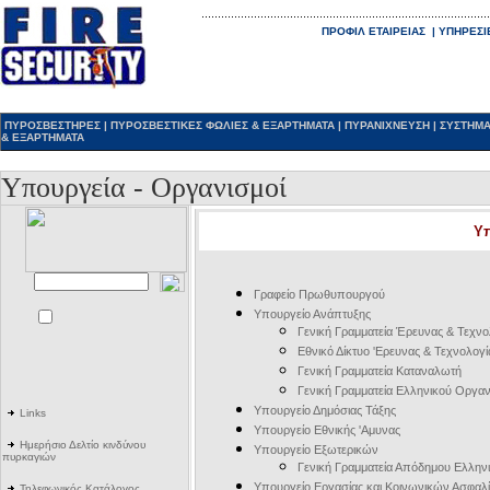
ΠΡΟΦΙΛ ΕΤΑΙΡΕΙΑΣ
|
ΥΠΗΡΕΣΙ
ΠΥΡΟΣΒΕΣΤΗΡΕΣ
|
ΠΥΡΟΣΒΕΣΤΙΚΕΣ ΦΩΛΙΕΣ & ΕΞΑΡΤΗΜΑΤΑ
|
ΠΥΡΑΝΙΧΝΕΥΣΗ
|
ΣΥΣΤΗΜΑ
& ΕΞΑΡΤΗΜΑΤΑ
Υπουργεία - Οργανισμοί
Υ
Γραφείο Πρωθυπουργού
Υπουργείο Ανάπτυξης
Γενική Γραμματεία Έρευνας & Τεχνο
Εθνικό Δίκτυο 'Ερευνας & Τεχνολογί
Γενική Γραμματεία Καταναλωτή
Γενική Γραμματεία Ελληνικού Οργα
Υπουργείο Δημόσιας Τάξης
Links
Υπουργείο Εθνικής 'Aμυνας
Ημερήσιο Δελτίο κινδύνου
Υπουργείο Εξωτερικών
πυρκαγιών
Γενική Γραμματεία Απόδημου Ελλην
Υπουργείο Εργασίας και Κοινωνικών Ασφαλ
Τηλεφωνικός Κατάλογος