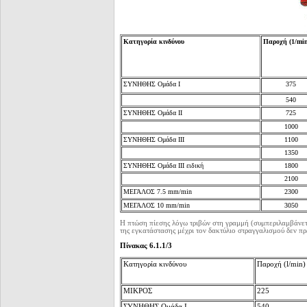
Κατηγορία κινδύνου
Παροχή (1/mi
ΣΥΝΗΘΗΣ Ομάδα Ι
375
540
ΣΥΝΗΘΗΣ Ομάδα II
725
1000
ΣΥΝΗΘΗΣ Ομάδα III
1100
1350
ΣΥΝΗΘΗΣ Ομάδα III ειδική
1800
2100
ΜΕΓΑΛΟΣ 7.5 mm/min
2300
ΜΕΓΑΛΟΣ 10 mm/min
3050
Η πτώση πίεσης λόγω τριβών στη γραμμή (συμπεριλαμβάνετ
της εγκατάστασης μέχρι τον δακτύλιο στραγγαλισμού δεν πρέ
Πίνακας 6.1.1/3
Κατηγορία κινδύνου
Παροχή (l/min)
ΜΙΚΡΟΣ
225
ΣΥΝΗΘΗΣ Ομάδα Ι
540