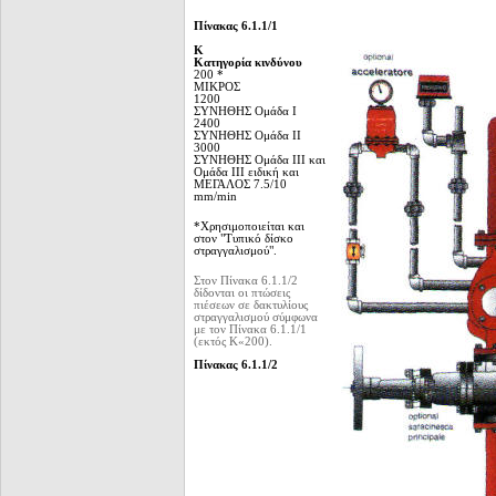
Πίνακας 6.1.1/1
K
Κατηγορία κινδύνου
200 *
ΜΙΚΡΟΣ
1200
ΣΥΝΗΘΗΣ Ομάδα Ι
2400
ΣΥΝΗΘΗΣ Ομάδα II
3000
ΣΥΝΗΘΗΣ Ομάδα III και
Ομάδα III ειδική και
ΜΕΓΑΛΟΣ 7.5/10
mm/min
*
Χρησιμο
π
οιε
ί
ται και
στον "Τυπικό δίσκο
στραγγαλισμού".
Στον Πίνακα 6.1.1/2
δίδονται οι πτώσεις
πιέσεων σε δακτυλίους
στραγγαλισμού σύμφωνα
με τον Πίνακα 6.1.1/1
(εκτός Κ«200).
Πίνακας 6.1.1/2