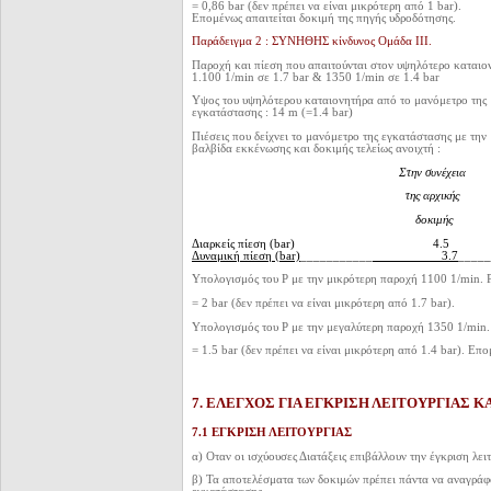
= 0,86 bar (δεν πρέπει να είναι μικρότερη από 1 bar).
Επομένως απαιτείται δοκιμή της πηγής υδροδότησης.
Παράδειγμα 2 : ΣΥΝΗΘΗΣ κίνδυνος Ομάδα III.
Παροχή και πίεση που απαιτούνται στον υψηλότερο καταιο
1.100 1/min σε 1.7 bar & 1350 1/min σε 1.4 bar
Υψος του υψηλότερου καταιονητήρα από το μανόμετρο της
εγκατάστασης : 14 m (=1.4 bar)
Πιέσεις που δείχνει το μανόμετρο της εγκατάστασης με την
βαλβίδα εκκένωσης και δοκιμής τελείως ανοιχτή :
Στην συνέχ
τ
ης αρχική
δοκιμής έλε
Διαρκείς πίεση (bar) 
Δυναμική πίεση (bar)
___________
3.7
_____
Υπολογισμός του Ρ με την μικρότερη παροχή 1100 1/min. Ρ 
= 2 bar (δεν πρέπει να είναι μικρότερη από 1.7 bar).
Υπολογισμός του Ρ με την μεγαλύτερη παροχή 1350 1/min. Ρ
= 1.5 bar (δεν πρέπει να είναι μικρότερη από 1.4 bar). Επ
7. ΕΛΕΓΧΟΣ ΓΙΑ ΕΓΚΡΙΣΗ ΛΕΙΤΟΥΡΓΙΑΣ Κ
7.1 ΕΓΚΡΙΣΗ ΛΕΙΤΟΥΡΓΙΑΣ
α) Οταν οι ισχύουσες Διατάξεις επιβάλλουν την έγκριση λει
β) Τα αποτελέσματα των δοκιμών πρέπει πάντα να αναγράφο