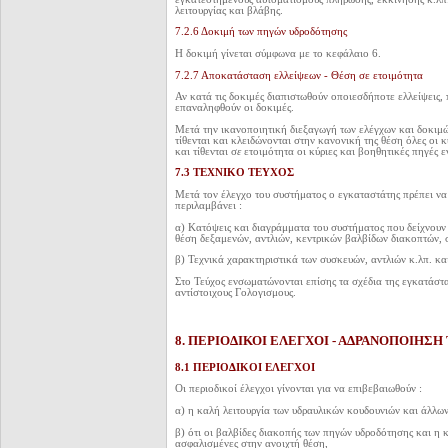
λειτουργίας και βλάβης.
7.2.6 Δοκιμή των πηγών υδροδότησης
Η δοκιμή γίνεται σύμφωνα με το κεφάλαιο 6.
7.2.7 Αποκατάσταση ελλείψεων - Θέση σε ετοιμότητα
Αν κατά τις δοκιμές διαπιστωθούν οποιεσδήποτε ελλείψεις, 
επαναληφθούν οι δοκιμές.
Μετά την ικανοποιητική διεξαγωγή των ελέγχων και δοκιμώ
τίθενται και κλειδώνονται στην κανονική της θέση όλες οι 
και τίθενται σ
ε
ετοιμότητα οι κύριες και βοηθητικές πηγές ε
7.3 ΤΕΧΝΙΚΟ ΤΕΥΧΟΣ
Μετά τον έλεγχο του συστήματος ο εγκαταστάτης πρέπει να
περιλαμβάνει :
α) Κατόψεις και διαγράμματα του συστήματος που δείχνουν 
θέση δεξαμενών, αντλιών, κεντρικών βαλβίδων διακοπτών, 
β) Τεχνικά χαρακτηριστικά των συσκευών, αντλιών κ.λπ. κα
Στο Τεύχος ενσωματώνονται επίσης τα σχέδια της εγκατάστ
αντίστοιχους Γολογισμους.
8. ΠΕΡΙΟΔΙΚΟΙ ΕΛΕΓΧΟΙ - ΑΔΡΑΝΟΠΟΙΗΣ
8.1 ΠΕΡΙΟΔΙΚΟΙ ΕΛΕΓΧΟΙ
Οι περιοδικοί έλεγχοι γίνονται για να επιβεβαιωθούν :
α) η καλή λειτουργία των υδραυλικών κουδουνιών και άλλ
β) ότι οι βαλβίδες διακοπής των πηγών υδροδότησης και η 
ασφαλισμένες στην ανοιχτή θέση,