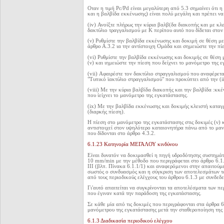
Οταν η τιμή Pc/Pd είναι μεγαλύτερη από 5.3 σημαίνει ότι
και η βαλβίδα εκκένωσης) είναι πολύ μεγάλη και πρέπει να 
(iv) Ανοίξτε πλήρως την κύρια βαλβ(δα διακοπής και με κλ
δακτύλιο τραγγαλισμού με Κ περίπου αυτό που δίδεται στον
(ν) Ρυθμίστε την βαλβίδα εκκένωσης και δοκιμή σε θέση με
άρθρο Α.3.2 ια την αντίστοιχη Ομάδα και σημειώστε την πί
(vi) Ρυθμίστε την βαλβίδα εκκένωσης και δοκιμής σε θέση 
(ν) και ιημειώστε την πίεση που δείχνει το μανόμετρο της 
(vii) Αφαιρέστε τον δακτύλιο στραγγαλισμού που αναφέρεται
"Τυπικό ϊακτύλιο στραγγαλισμού" που προκύπτει από την (ii
(viii) Με την κύρια βαλβίδα διακοπής και την βαλβίδα :κκέ
που ίείχνει το μανόμετρο της εγκατάστασης.
(ix) Με την βαλβίδα εκκένωσης και δοκιμής κλειστή καταγ
(διαρκής πίεση).
Η πίεση στο μανόμετρο της εγκατάστασης στις δοκιμές (ν) κ
αντιστοιχεί στον υψηλότερο καταιονητήρα πάνω από το μανόμ
που δίδονται στο άρθρο 4.3.2.
6.1.23 Κατηνορία ΜΕΓΑΛΟΥ κινδύνου
Είναι δυνατόν να δοκιμασθεί η πηγή υδροδότησης συστημ
10 mm/min με την μέθοδο που περιγράφεται στο άρθρο 6.1
III (βλπ. Πίνακα 6.1.1/1) και αναφερόμενοι στην απαιτούμε
σωστός ο συνδυασμός και η σύγκριση των αποτελεσμάτων τ
από τους περιοδικούς ελέγχους του άρθρου 6.1.3 με συνδεδ
Γι'αυτό απαιτείται να συγκρίνονται τα αποτελέσματα των π
που έγιναν κατά την παράδοση της εγκατάστασης.
Σε κάθε μία από τις δοκιμές που περιγράφονται στα άρθρα 6
μανόμετρου της εγκατάστασης μετά την σταθεροποίηση της 
6.1.3 Διαδικασία περιοδικού ελέγχου