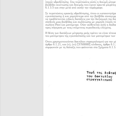
πηγών υδροδότησης. Στις περιπτώσεις αυτές η δοκιμή μπορε
βαλβίδα εκκένωσης και δοκιμής που έχουν αρκετά μικρότερε
6.1.1/3 και στην μετά από αυτήν την παράγραφο.
Σε περιπτώσεις οριακής υδροδότησης, όπου οι καταιονητήρ
εγκατάστασης ή και χαμηλότερα από την βαλβίδα συναγερμο
να προβλέπονται ειδικές διατάξεις για την διεξαγωγή της 
σύνδεση μιας βαλβίδας και σωλήνωσης με χαμηλή πτώση πί
σωλήνα Pitot και μανόμετρο. Οταν υιοθετείται αυτή η διαδικ
προς σύγκριση με τους επόμενους περιοδικούς ελέγχους.
Η θέση των διατάξεων μέτρησης ροής πρέπει να είναι τέτοι
του μανόμετρου της εγκατάστασης και των μανομέτρων των 
Οπου χρησιμοποιούνται δακτύλιοι στραγγαλισμού για την μέ
άρθρο 6.1.21, και (ν), (vi) ΣΥΝΗΘΗΣ κίνδυνος, άρθρο 6.1.
συμφωνούν με τη διάταξη που φαίνονται στα Σχήματα 6.1.1/