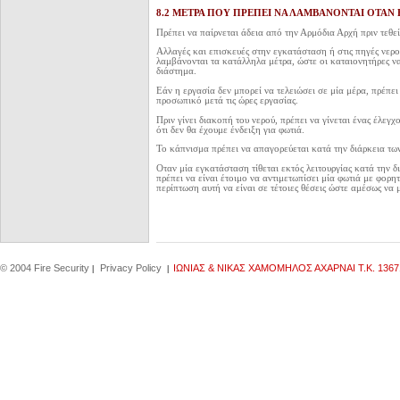
8.2 ΜΕΤΡΑ ΠΟΥ ΠΡΕΠΕΙ ΝΑ ΛΑΜΒΑΝΟΝΤΑΙ ΟΤΑΝ
Πρέπει να παίρνεται άδεια από την Αρμόδια Αρχή πριν τεθεί
Αλλαγές και επισκευές στην εγκατάσταση ή στις πηγές νερού
λαμβάνονται τα κατάλληλα μέτρα, ώστε οι καταιονητήρες να
διάστημα.
Εάν η εργασία δεν μπορεί να τελειώσει σε μία μέρα, πρέπει 
προσωπικό μετά τις ώρες εργασίας.
Πριν γίνει διακοπή του νερού, πρέπει να γίνεται ένας έλεγ
ότι δεν θα έχουμε ένδειξη για φωτιά.
Το κάπνισμα πρέπει να απαγορεύεται κατά την διάρκεια τω
Οταν μία εγκατάσταση τίθεται εκτός λειτουργίας κατά την 
πρέπει να είναι έτοιμο να αντιμετωπίσει μία φωτιά με φορ
περίπτωση αυτή να είναι σε τέτοιες θέσεις ώστε αμέσως να
© 2004 Fire Security
Privacy Policy
IΩΝΙΑΣ & ΝΙΚΑΣ ΧΑΜΟΜΗΛΟΣ ΑΧΑΡΝΑΙ Τ.Κ. 1367
|
|