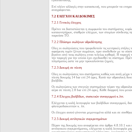
εγκατάστασης.
Επί πλέον αλλαγές στην κατασκευή, που μπορούν να επηρε
αναγράφονται.
7.2 ΕΛΕΓΧΟΙ ΚΑΙ ΔΟΚΙΜΕΣ
7.2.1 Γενικός έλεγχος
Πρέπει να διαπιστώνεται η σωμφωνία του συστήματος, κυρίω
καταιονητήρων, σταθμών ελέγχων, των στομίων σύνδεσης τη
παρούσα ΤΟ.
7.2.2 Πλύσιμο σωλήνων υδροδότησης
Ολες οι σωληνώσεις που τροφοδοτούν τις κεντρικές στήλες 
αφαίρεση τυχόν ξένων σωμάτων, πριν συνδεθούν με το σύστ
βγαίνει από τους σωλήνες ειναι τελείως καθαρό. Η παροχή τ
την παροχή για την οποία έχει σχεδιασθεί το σύστημα. Πρέπ
πλησίματος ώστε να μην προκαλούνται ζημιές.
7.2.3 Δοκιμή σε πίεση
Ολες οι σωληνώσεις του συστήματος καθώς και αυτή μέχρι τ
πίεση δοκιμής 14 bar επί 24 ώρες. Κατά την υδραυλική δοκ
βαλβίδα.
Οι σωληνώσεις των στεγνών συστημάτων πέραν της υδραυλι
αέρα σε πίεση 2.8 bar επί 24 ώρες. Κάθε διαρροή που μειών
7.2.4 Ελεγχος βαλβίδων, συσκευών συναγερμού κ.λττ.
Ελέγχεται η καλή λειτουργία των βαλβίδων συναγερμού, δι
φλοτεροδιακοπτών κ. λπ.
Οι έλεγχοι αυτού γίνονται μεμονωμένα αλλά και σε συνθήκ
7.2.5 Δοκιμή αντλητικών συγκροτημάτων
Πέραν της δοκιμής που αναφέρεται στο άρθρο 4.8.10.1 και 
αντλητικου συγκροτήματος, ελέγχεται η καλή λειτουργία μη
εγκατεστημένους αυτοματισμούς πλήρωσης, εκκίνησης κ.λπ