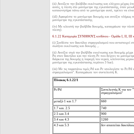
(ii) Ανοίξετε την βαλβίδα εκκένωσης και ελέγχου μέχρις ότ
αυτές, η πίεση στο μανόμετρο της εγκατάστασης, όταν μειω
καταιονητήρα πάνω από το μανόμετρο αυτό, πρέπει να είναι
(iil) Αφαιρέστε το μανόμετρο δοκιμής και ανοίξτε πλήρως τ
μανόμετρο της εγκατάστασης.
(ίν) Με κλειστή την βαλβίδα δοκιμής, καταγράωτε την πίεσ
πίεση).
6.1.22 Κατηγορία ΣΥΝΗΘΟΥΣ κινδύνου - Ομάδα Ι, II, III κα
(i) Συνδέστε τον δακτύλιο στραγγαλισμού που αντιστοιχεί 
σωλήνα εκκένωσης και δοκιμής. ,.
(ii) Ανοίξτε σιγά την βαλβίδα εκκένωσης και δοκιμής μέχρι
Ρα στον δακτύλιο και την πίεση Pc που δείχνει το μανόμετρ
διάρκεια της δοκιμής η παροχή του νερού, κλείνοντας μερικ
μανόμετρο της εγκατάστασης περίπου 3 bar).
(iii) Με τις παραπάνω τιμές Ρd και Pc υπολογίστε το Pc/Pd
στραγγαλισμού". Καταγράωτε τον συντελεστή Κ.
Πίνακας 6.1.22/1
Pc/Pd
Συντελεστής Κ νια τον 
στραγγαλισμού"
μεταξύ
1 και 1.7
660
1.7 και. 2.5
740
2.5 και 3.4
900
3.4 και 4.3
1260
4.3 και 5.3
δεν απαιτείται δακτύλι