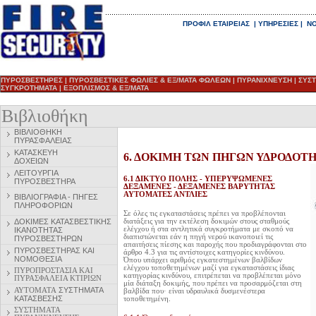
ΠΡΟΦΙΛ ΕΤΑΙΡΕΙΑΣ
|
ΥΠΗΡΕΣΙΕΣ
|
ΝΟ
ΠΥΡΟΣΒΕΣΤΗΡΕΣ
|
ΠΥΡΟΣΒΕΣΤΙΚΕΣ ΦΩΛΙΕΣ & ΕΞ/ΜΑΤΑ ΦΩΛΕΩΝ
|
ΠΥΡΑΝΙΧΝΕΥΣΗ
|
ΣΥΣ
ΣΥΓΚΡΟΤΗΜΑΤΑ
|
ΕΞΟΠΛΙΣΜΟΣ & ΕΞ/ΜΑΤΑ
Βιβλιοθήκη
ΒΙΒΛΙΟΘΗΚΗ
ΠΥΡΑΣΦΑΛΕΙΑΣ
ΚΑΤΑΣΚΕΥΗ
6. ΔΟΚΙΜΗ ΤΩΝ ΠΗΓΩΝ Υ
Δ
ΡΟΔΟΤ
ΔΟΧΕΙΩΝ
ΛΕΙΤΟΥΡΓΙΑ
6.1 ΔΙΚΤΥΟ ΠΟΛΗΣ - ΥΠΕΡΥΨΩΜΕΝΕΣ
ΠΥΡΟΣΒΕΣΤΗΡΑ
ΔΕΞΑΜΕΝΕΣ - ΔΕΞΑΜΕΝΕΣ ΒΑΡΥΤΗΤΑΣ
ΑΥΤΟΜΑΤΕΣ ΑΝΤΛΙΕΣ
ΒΙΒΛΙΟΓΡΑΦΙΑ - ΠΗΓΕΣ
ΠΛΗΡΟΦΟΡΙΩΝ
Σε όλες τις εγκαταστάσεις πρέπει να προβλέπονται
ΔΟΚΙΜΕΣ ΚΑΤΑΣΒΕΣΤΙΚΗΣ
διατάξεις για την εκτέλεση δοκιμών στους σταθμούς
ελέγχου ή στα αντλητικά συγκροτήματα με σκοπό να
ΙΚΑΝΟΤΗΤΑΣ
διαπιστώνεται εάν η πηγή νερού ικανοποιεί τις
ΠΥΡΟΣΒΕΣΤΗΡΩΝ
απαιτήσεις πίεσης και παροχής που προδιαγράφονται στο
ΠΥΡΟΣΒΕΣΤΗΡ
ΑΣ ΚΑΙ
άρθρο 4.3 για τις αντίστοιχες κατηγορίες κινδύνου.
ΝΟΜΟΘΕΣΙΑ
Όπου υπάρχει αριθμός εγκατεστημένων βαλβίδων
ελέγχου τοποθετημένων μαζί για εγκαταστάσεις ίδιας
ΠΥΡΟΠΡΟΣΤΑΣΙΑ ΚΑΙ
κατηγορίας κινδύνου, επιτρέπεται να προβλέπεται μόνο
ΠΥΡΑΣΦΑΛΕΙΑ ΚΤΙΡΙΩΝ
μία διάταξη δοκιμής, που πρέπει να προσαρμόζεται στη
ΑΥΤΟΜΑΤΑ
ΣΥΣΤΗΜΑΤΑ
βαλβίδα που· είναι υδραυλικά δυσμενέστερα
ΚΑΤΑΣΒΕΣΗΣ
τοποθετημένη.
ΣΥΣΤΗΜΑΤΑ