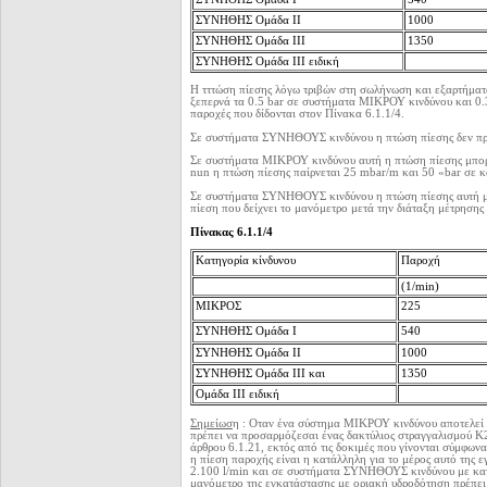
ΣΥΝΗΘΗΣ Ομάδα II
1000
ΣΥΝΗΘΗΣ Ομάδα III
1350
ΣΥΝΗΘΗΣ Ομάδα III
ειδική
Η τττώση πίεσης λόγω τριβών στη σωλήνωση και εξαρτήματα
ξεπερνά τα 0.5 bar σε συστήματα ΜΙΚΡΟΥ κινδύνου και 0.
παροχές που δίδονται στον Πίνακα 6.1.1/4.
Σε συστήματα ΣΥΝΗΘΟΥΣ κινδύνου η πτώση πίεσης δεν πρέπει
Σε συστήματα ΜΙΚΡΟΥ κινδύνου αυτή η πτώση πίεσης μπορε
nun η πτώση πίεσης παίρνεται 25 mbar/m και 50 «bar σε 
Σε συστήματα ΣΥΝΗΘΟΥΣ κινδύνου η πτώση πίεσης αυτή μπ
πίεση που δείχνει το μανόμετρο μετά την διάταξη μέτρησης
Πίνακας 6.1.1/4
Κατηγορία κίνδυνου
Παροχή
(1/min)
ΜΙΚΡΟΣ
225
ΣΥΝΗΘΗΣ Ομάδα Ι
540
ΣΥΝΗΘΗΣ Ομάδα II
1000
ΣΥΝΗΘΗΣ Ομάδα III και
1350
Ομάδα III ειδική
Σημείωσ
η : Οταν ένα σύστημα ΜΙΚΡΟΥ κινδύνου αποτελ
πρέπει να προσαρμόζεσαι ένας δακτύλιος στραγγαλισμού Κ2
άρθρου 6.1.21, εκτός από τις δοκιμές που γίνονται σύμφωνα
η πίεση παροχής είναι η κατάλληλη για το μέρος αυτό της 
2.100 l/min και σε συστήματα ΣΥΝΗΘΟΥΣ κινδύνου με κατ
μανόμετρο της εγκατάστασης με οριακή υδροδότηση πρέπει ν