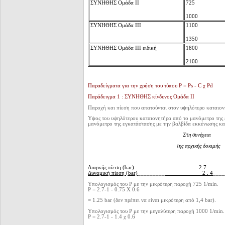
ΣΥΝΗΘΗΣ Ομάδα II
725
1000
ΣΥΝΗΘΗΣ Ομάδα III
1100
1350
ΣΥΝΗΘΗΣ Ομάδα III ειδική
1800
2100
Παραδείγματα για την χρήση του τύπου Ρ = Ρs - C χ Pd
Παράδειγμα 1 : ΣΥΝΗΘΗΣ κίνδυνος Ομάδα II
Παροχή και πίεση που απατούνται στον υψηλότερο καταιονητ
Υψος του υψηλότερου καταιονητήρα από το μανόμετρο της εγ
μανόμετρο της εγκατάστασης με την βαλβίδα εκκένωσης και
Στη συνέχ
της αρχικής δοκιμής πε
έλεγχ
Διαρκής πίεση (bar) 
Δυναμική πίεση (bar)
_________
2 . 4
____
Υπολογισμός του Ρ με την μικρότερη παροχή 725 1/min.
Ρ = 2.7-1 - 0.75 Χ 0.6
= 1.25 bar (δεν πρέπει να είναι μικρότερη από 1,4 bar).
Υπολογισμός του Ρ με την μεγαλύτερη παροχή 1000 1/min.
Ρ = 2.7-1 - 1.4 χ 0.6