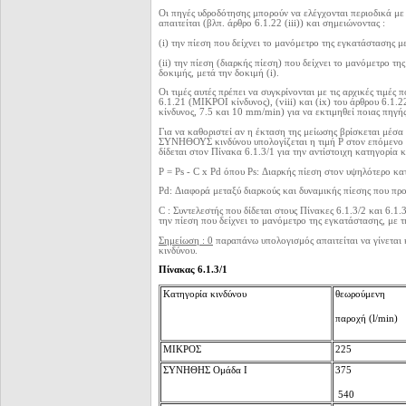
Οι πηγές υδροδότησης μπορούν να ελέγχονται περιοδικά με
απαιτείται (βλπ. άρθρο 6.1.22 (iii)) και σημειώνοντας :
(i) την πίεση που δείχνει το μανόμετρο της εγκατάστασης μ
(ii) την πίεση (διαρκής πίεση) που δείχνει το μανόμετρο τ
δοκιμής, μετά την δοκιμή (i).
Οι τιμές αυτές πρέπει να συγκρίνονται με τις αρχικές τιμές π
6.1.21 (ΜΙΚΡΟΙ κίνδυνος), (viii) και (ix) του άρθρου 6
κίνδυνος, 7.5 και 10 mm/min) για να εκτιμηθεί ποιας πηγή
Για να καθοριστεί αν η έκταση της μείωσης βρίσκεται μέσ
ΣΥΝΗΘΟΥΣ κινδύνου υπολογίζεται η τιμή Ρ στον επόμενο τύ
δίδεται στον Πίνακα 6.1.3/1 για την αντίστοιχη κατηγορία 
Ρ = Ρs - C x Pd όπου Ps: Διαρκής πίεση στον υψηλότερο κα
Pd: Διαφορά μεταξύ διαρκούς και δυναμικής πίεσης που προκύ
C : Συντελεστής που δίδεται στους Πίνακες 6.1.3/2 και 6.1.3
την πίεση που δείχνει το μανόμετρο της εγκατάστασης, με 
Σημείωση : 0
παραπάνω υπολογισμός απαιτείται να γίνεται
κινδύνου.
Πίνακας 6.1.3/1
Κατηγορία κινδύνου
θεωρούμενη
παροχή (l/min)
ΜΙΚΡΟΣ
225
ΣΥΝΗΘΗΣ Ομάδα Ι
375
540