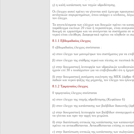
γ) η καλή κατάσταση των πηγών υδροδότησης.
Οι έλεγχοι αυτοί πρέπει να γίνονται από έμπειρο προσωπικ
αντλητικών συγκροτημάτων, όπου υπάρχει ο κίνδυνος, λόγω
τον έλεγχο.
Τα αποτελέσματα των ελέγχων και δοκιμών πρέπει να κατα
παράδειγμα εκείνων 20 ετών ή περισσότερο, είναι αναγκαίο
δοκιμή σε εργαστήριο και να ανοίγονται τα συστήματα σε α
νερού είναι ελεύθερη. Διαφορετικά πρέπει να πληθούν οι σ
8.1.1 Εβδομαδιαίος έλεγχος
0 εβδομαδιαίος έλεγχος συνίσταται :
α) στον έλεγχο των μανομέτρων του συστήματος για να επιβ
β) στον έλεγχο της στάθμης νερού και πίεσης σε πιεστικά δο
γ) στην δοκιμαστική λειτουργία των υδραυλικών κουδουνιών
ηχούν επί 30 s τουλάχιστον για να επιβεβαιωθεί ότι η ήχηση
δ) στην δοκιμαστική αυτόματη εκκίνηση της ΜΕΚ (άρθρο 4.
λαδιών και νερού ψύξης της μηχανής, τον έλεγχο του ηλεκτ
8.1.2 Τριμηνιαίος έλεγχος
0 τριμηνιαίος έλεγχος συνίσταται
α) στον έλεγχο της ττηγής υδροδότησης (Κεφάλαιο 6)
β) στον έλεγχο της κατάστασης των βαλβίδων διακοπής (άρ
γ) στην δοκιμαστική λειτουργία των βαλβίδων συναγερμού σ
να γίνεται και πριν την αρχή του χειμώνα.
δ) στην διαπίστωση οπτικώς της κατάστασης των καταιονητ
πρέπει να αντικαθίστανται. Αντικαθίστανται επίσης οι κατα
ε) στην διαπίστωση οπτικώς της κατάστασης των σωληνώσε