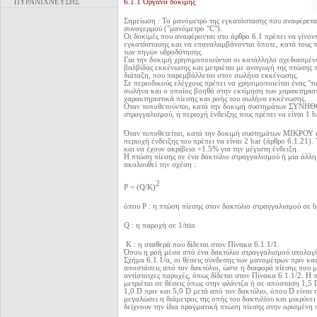
ΠΥΡΑΝΙΧΝΕΥΣΗΣ
6.1.1 Όργανα δοκιμής
Σημείωση : Το μανόμετρο της εγκατάστασης που αναφέρεται
συναγερμού ("μανόμετρο "C").
Οι δοκιμές που αναφέρονται στο άρθρο 6.1 πρέπει να γίνο
εγκατάστασης και να επαναλαμβάνονται όποτε, κατά τους π
των πηγών υδροδότησης.
Για την δοκιμή χρησιμοποιούνται οι κατάλληλα σχεδιασμέν
βαλβίδας εκκένωσης και μετριέται με αναγωγή της πτώσης 
διάταξη, που παρεμβάλλεται στον σωλήνα εκκένωσης.
Σε περιοδικούς ελέγχους πρέπει να χρησιμοποιείται ένας "
σωλήνα και ο οποίος βοηθά στην εκτίμηση των χαρακτηριστ
χαρακτηριστικά πίεσης και ροής του σωλήνα εκκένωσης.
Οταν τοποθετούνται, κατά την δοκιμή συστημάτων ΣΥΝΗΘΟΥ
στραγγαλισμού, η περιοχή ένδειξης τους πρέπει να είναι 1 b
Όταν τοποθετείται, κατά την δοκιμή συστημάτων ΜΙΚΡΟΥ κ
περιοχή ένδειξης του πρέπει να είναι 2 bar (άρθρο 6.1.21)
και να έχουν ακρίβεια +1.5% για την μέγιστη ένδειξη.
Η πτώση πίεσης σε ένα δακτύλιο στραγγαλισμού ή μία άλλ
ακολουθεί την σχέση :
2
Ρ = (Q/K)
όπου Ρ : η πτώση πίεσης στον δακτύλιο στραγγαλισμού σε b
Q : η παροχή σε 1/ttin
Κ : η σταθερά που δίδεται στον Πίνακα 6.1.1/1.
Όπου η ροή μέσα από ένα δακτύλιο στραγγαλισμού υπολογίζ
Σχήμα 6.1.1/α, οι θέσεις σύνδεσης των μανομέτρων πριν και
αποστάσεις από τον δακτύλιο, ώστε η διαφορά πίεσης που με
αντίστοιχες παροχές, όπως δίδεται στον Πίνακα 6.1.1/2. Η 
μετριέται σε θέσεις όπως στην φλάντζα ή σε απόσταση 1,5 
1,0 D πριν και 5,0 D μετά από τον δακτύλιο, όπου D είναι
μεγαλώσει η διάμετρος της οπής του δακτυλίου και μικρύνε
δείχνουν την ίδια πραγματική πτώση πίεσης στην ορισμένη 