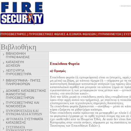
ΠΥΡΟΣΒΕΣΤΗΡΕΣ
|
ΠΥΡΟΣΒΕΣΤΙΚΕΣ ΦΩΛΙΕΣ & ΕΞ/ΜΑΤΑ ΦΩΛΕΩΝ
|
ΠΥΡΑΝΙΧΝΕΥΣΗ
|
ΣΥΣ
Βιβλιοθήκη
ΒΙΒΛΙΟΘΗΚΗ
ΠΥΡΑΣΦΑΛΕΙΑΣ
ΚΑΤΑΣΚΕΥΗ
Επικίνδυνα Φορτία
ΔΟΧΕΙΩΝ
ΛΕΙΤΟΥΡΓΙΑ
α) Ορισμός
ΠΥΡΟΣΒΕΣΤΗΡΑ
Επικίνδυνα φορτία (ή εμπορεύματα) είναι οι (στερεές, υγρές
ΒΙΒΛΙΟΓΡΑΦΙΑ - ΠΗΓΕΣ
μη μέσα) ως βάρη, με κάποιο τίμημα (ή —σύμφωνα με τη να
ΠΛΗΡΟΦΟΡΙΩΝ
ικανοποίηση διαφόρων κοινωνικών αναγκών (ως πρώτες ύλε
καταναλωτικά αγαθά) και μπορούν να κάνουν ζημιά σε πρό
εγκαταστάσεων ή των μεταφορικών τους μέσων και —γενικό
ΔΟΚΙΜΕΣ ΚΑΤΑΣΒΕΣΤΙΚΗΣ
οποίες «να απειλείται κακό».
ΙΚΑΝΟΤΗΤΑΣ
Από την άλλη μεριά οι επικίνδυνες αυτές ύλες επεμβαίνουν 
ΠΥΡΟΣΒΕΣΤΗΡΩΝ
όρου στην αρχή αυτού του τμήματος), με συνέπεια η ποικιλία
ΠΥΡΟΣΒΕΣΤΗΡ
ΑΣ ΚΑΙ
επιστημονικές και τεχνολογικές σημερινές δυνατότητες.
ΝΟΜΟΘΕΣΙΑ
Τα επικίνδυνα φορτία βρίσκονται —συνήθως— μέσα σε κάπ
κύρια εξαίρεση τα χύδην/χύμα καύσιμα.
ΠΥΡΟΠΡΟΣΤΑΣΙΑ ΚΑΙ
Όταν επικίνδυνη ουσία πρόκειται να μεταφερθεί με πλοία («
ΠΥΡΑΣΦΑΛΕΙΑ ΚΤΙΡΙΩΝ
τα φορτωτικά έγγραφα με το ορθό τεχνικό όνομα της και σε 
ΑΥΤΟΜΑΤΑ
ΣΥΣΤΗΜΑΤΑ
έχει υιοθετηθεί από τα Ηνωμένα Έθνη. Αν αυτό δεν είναι δυνα
ΚΑΤΑΣΒΕΣΗΣ
Κατηγορίας στην οποία ανήκει, σύμφωνα με τις συστάσεις τ
Ταυτότητας των Επικινδύνων Ειδών»).
ΣΥΣΤΗΜΑΤΑ
ΠΥΡΑΝΙΧΝΕΥΣΗΣ