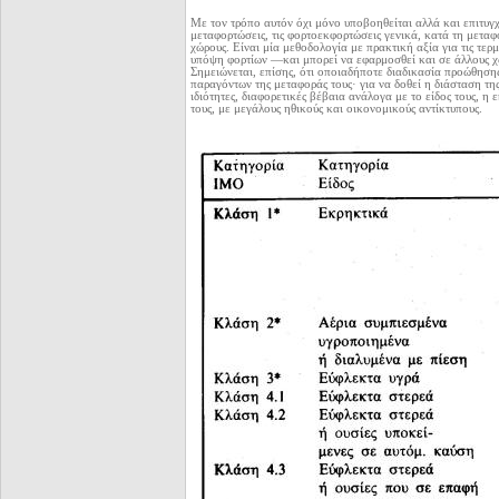
Με τον τρόπο αυτόν όχι μόνο υποβοηθείται αλλά και επιτυγχ
μεταφορτώσεις, τις φορτοεκφορτώσεις γενικά, κατά τη μεταφο
χώρους. Είναι μία μεθοδολογία με πρακτική αξία για τις τε
υπόψη φορτίων —και μπορεί να εφαρμοσθεί και σε άλλους χ
Σημειώνεται, επίσης, ότι οποιαδήποτε διαδικασία προώθησης
παραγόντων της μεταφοράς τους· για να δοθεί η διάσταση τη
ιδιότητες, διαφορετικές βέβαια ανάλογα με το είδος τους, 
τους, με μεγάλους ηθικούς και οικονομικούς αντίκτυπους.