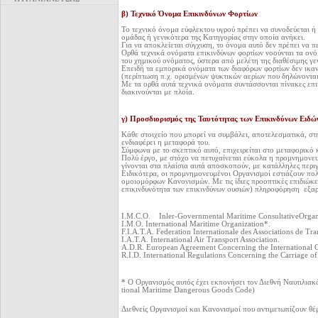
β) Τεχνικό Όνομα Επικινδύνων Φορτίων
Το τεχνικό όνομα εύφλεκτου υγρού πρέπει να συνοδεύεται ή 
ομάδας ή γενικότερα της Κατηγορίας στην οποία ανήκει.
Για να αποκλείεται σύγχυση, το όνομα αυτό δεν πρέπει να π
Ορθά τεχνικά ονόματα επικινδύνων φορτίων νοούνται τα ονόμ
του χημικού ονόματος, ύστερα από μελέτη της διαθέσιμης γε
Επειδή τα εμπορικά ονόματα των διαφόρων φορτίων δεν ικαν
(περίπτωση π.χ. ορισμένων ψυκτικών αερίων που δηλώνοντ
Με τα ορθά αυτά τεχνικά ονόματα συντάσσονται πίνακες επικ
διακινούνται με πλοία.
γ) Προσδιορισμός της Ταυτότητας των Επικινδύνων Ειδώ
Κάθε στοιχείο που μπορεί να συμβάλει, αποτελεσματικά, στη
ενδιαφέρει η μεταφορά του.
Σύμφωνα με το σκεπτικό αυτό, επιχειρείται στο μεταφορικό 
Πολύ έργο, με στόχο να πετυχαίνεται εύκολα η προμνημονευ
γίνονται στα πλαίσια αυτά αποσκοπούν, με κατάλληλες περι
Ειδικότερα, οι προμνημονευμένοι Οργανισμοί εστιάζουν πολ
ομοιομόρφων Κανονισμών. Με τις ίδιες προοπτικές επιδιώκε
επικινδυνότητα των επικινδύνων ουσιών) πληροφόρηση εξαρτ
I.M.C.O. Inler-Governmental Maritime ConsultativeOrga
Ι.Μ.Ο. International Maritime Organization*.
F.I.A.T.A. Federation Internationale des Associations de Trans
I.A.T.A. International Air Transport Association.
A.D.R. European Agreement Concerning the International 
R.I.D. International Regulations Concerning the Carriage o
* Ο Οργανισμός αυτός έχει εκπονήσει τον Διεθνή Ναυτιλιακ
tional Maritime Dangerous Goods Code)
Διεθνείς Οργανισμοί και Κανονισμοί που αντιμετωπίζουν θέ