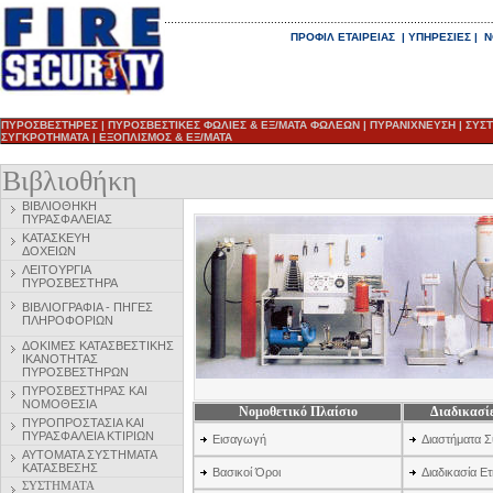
ΠΡΟΦΙΛ ΕΤΑΙΡΕΙΑΣ
|
ΥΠΗΡΕΣΙΕΣ
|
Ν
ΠΥΡΟΣΒΕΣΤΗΡΕΣ
|
ΠΥΡΟΣΒΕΣΤΙΚΕΣ ΦΩΛΙΕΣ & ΕΞ/ΜΑΤΑ ΦΩΛΕΩΝ
|
ΠΥΡΑΝΙΧΝΕΥΣΗ
|
ΣΥΣ
ΣΥΓΚΡΟΤΗΜΑΤΑ
|
ΕΞΟΠΛΙΣΜΟΣ & ΕΞ/ΜΑΤΑ
Βιβλιοθήκη
ΒΙΒΛΙΟΘΗΚΗ
ΠΥΡΑΣΦΑΛΕΙΑΣ
ΚΑΤΑΣΚΕΥΗ
ΔΟΧΕΙΩΝ
ΛΕΙΤΟΥΡΓΙΑ
ΠΥΡΟΣΒΕΣΤΗΡΑ
ΒΙΒΛΙΟΓΡΑΦΙΑ - ΠΗΓΕΣ
ΠΛΗΡΟΦΟΡΙΩΝ
ΔΟΚΙΜΕΣ ΚΑΤΑΣΒΕΣΤΙΚΗΣ
ΙΚΑΝΟΤΗΤΑΣ
ΠΥΡΟΣΒΕΣΤΗΡΩΝ
ΠΥΡΟΣΒΕΣΤΗΡ
ΑΣ ΚΑΙ
ΝΟΜΟΘΕΣΙΑ
Νομοθετικό Πλαίσιο
Διαδικασί
ΠΥΡΟΠΡΟΣΤΑΣΙΑ ΚΑΙ
ΠΥΡΑΣΦΑΛΕΙΑ ΚΤΙΡΙΩΝ
Εισαγωγή
Διαστήματα 
ΑΥΤΟΜΑΤΑ ΣΥΣΤΗΜΑΤΑ
ΚΑΤΑΣΒΕΣΗΣ
Βασικοί Όροι
Διαδικασία Ε
ΣΥΣΤΗΜΑΤΑ