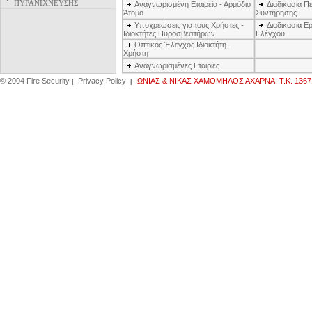
ΠΥΡΑΝΙΧΝΕΥΣΗΣ
Αναγνωρισμένη Εταιρεία - Αρμόδιο
Διαδικασία Π
Άτομο
Συντήρησης
Υποχρεώσεις για τους Χρήστες -
Διαδικασία Ε
™
Ιδιοκτήτες Πυροσβεστήρων
Ελέγχου
Οπτικός Έλεγχος Ιδιοκτήτη -
Χρήστη
Αναγνωρισμένες Εταιρίες
© 2004 Fire Security
Privacy Policy
IΩΝΙΑΣ & ΝΙΚΑΣ ΧΑΜΟΜΗΛΟΣ ΑΧΑΡΝΑΙ Τ.Κ. 1367
|
|