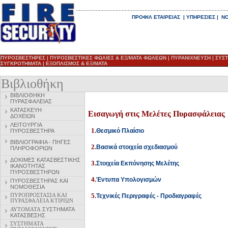
ΠΡΟΦΙΛ ΕΤΑΙΡΕΙΑΣ
|
ΥΠΗΡΕΣΙΕΣ
|
ΝΟ
ΠΥΡΟΣΒΕΣΤΗΡΕΣ
|
ΠΥΡΟΣΒΕΣΤΙΚΕΣ ΦΩΛΙΕΣ & ΕΞ/ΜΑΤΑ ΦΩΛΕΩΝ
|
ΠΥΡΑΝΙΧΝΕΥΣΗ
|
ΣΥΣ
ΣΥΓΚΡΟΤΗΜΑΤΑ
|
ΕΞΟΠΛΙΣΜΟΣ & ΕΞ/ΜΑΤΑ
Βιβλιοθήκη
ΒΙΒΛΙΟΘΗΚΗ
ΠΥΡΑΣΦΑΛΕΙΑΣ
ΚΑΤΑΣΚΕΥΗ
Εισαγωγή στις Μελέτες Πυρασφάλειας
ΔΟΧΕΙΩΝ
ΛΕΙΤΟΥΡΓΙΑ
1.
Θεσμικό Πλαίσιο
ΠΥΡΟΣΒΕΣΤΗΡΑ
ΒΙΒΛΙΟΓΡΑΦΙΑ - ΠΗΓΕΣ
2
.
Βασικά στοιχεία σχεδιασμού
ΠΛΗΡΟΦΟΡΙΩΝ
ΔΟΚΙΜΕΣ ΚΑΤΑΣΒΕΣΤΙΚΗΣ
3
.
Στοιχεία Εκπόνησης Μελέτης
ΙΚΑΝΟΤΗΤΑΣ
ΠΥΡΟΣΒΕΣΤΗΡΩΝ
4
.
Έντυπα Υπολογισμών
ΠΥΡΟΣΒΕΣΤΗΡ
ΑΣ ΚΑΙ
ΝΟΜΟΘΕΣΙΑ
5
.
ΠΥΡΟΠΡΟΣΤΑΣΙΑ ΚΑΙ
Τεχνικές Περιγραφές - Προδιαγραφές
ΠΥΡΑΣΦΑΛΕΙΑ ΚΤΙΡΙΩΝ
ΑΥΤΟΜΑΤΑ
ΣΥΣΤΗΜΑΤΑ
ΚΑΤΑΣΒΕΣΗΣ
ΣΥΣΤΗΜΑΤΑ