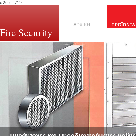
e Security" />
ΑΡΧΙΚΗ
ΠΡΟΪΟΝΤΑ
Fire Security
Πυράντοχες και Πυροδιογκούμενες γρίλιε