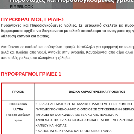
ΠΥΡΟΦΡΑΓΜΟΙ, ΓΡΙΛΙΕΣ
Πυράντοχες και Πυροδιογκούμενες γρίλιες. Σε μεταλλικό σκελετό με πυρ
θερμοκρασία αρχίζει να διογκώνεται με τελικό αποτέλεσμα τα ανοίγματα της 
διέλευση καπνού και φωτιάς.
Διατίθονται σε κυκλικό και ορθογώνιο προφίλ. Κατάλληλο για εφαρμογή σε εσωτερ
αλλά και πλαίσια απο γυαλί. Αντοχές στην υγρασία. Καθαρίζονται απο αέρα αλλά 
απο απλές γρίλιες απο αλουμίνιο ή χάλυβα.
ΠΥΡΟΦΡΑΓΜΟΙ. ΓΡΙΛΙΕΣ 1
ΠΡΟΪΟΝ
ΒΑΣΙΚΑ ΧΑΡΑΚΤΗΡΙΣΤΙΚΑ ΠΡΟΪΟΝΤΟΣ
FIREBLOCK
• ΓΡΙΛΙΑ ΠΛΕΓΜΑΤΟΣ ΣΕ ΜΕΤΑΛΛΙΚΟ ΠΛΑΙΣΙΟ ΜΕ ΠΕΡΙΕΧΟΜΕΝΟ
ULTRA
ΠΥΡΟ∆ΙΟΓΚΟΥΜΕΝΟ ΑΦΡΟ Ο ΟΠΟΙΟΣ ΣΕ ΣΥΓΚΕΚΡΙΜΕΝΗ ΘΕΡΜΟΚ
Πυροδιογκούµενη
) ΑΡΧΙΖΕΙ ΝΑ ∆ΙΟΓΚΩΝΕΤΑΙ ΜΕ ΤΕΛΙΚΟ ΑΠΟΤΕΛΕΣΜΑ ΤΑ
γρίλια
ΑΝΟΙΓΜΑΤΑ ΤΗΣ ΓΡΙΛΙΑΣ ΝΑ ΦΡΑΣΣΟΝΤΑΙ ΤΕΛΕΙΩΣ ΕΜΠΟ∆ΙΖΟΝΤΑΣ
ΚΑΠΝΟΥ ΚΑΙ ΦΩΤΙΑΣ.
• ∆ΙΑΤΙΘΕΤΑΙ ΣΕ ΚΥΚΛΙΚΟ ΚΑΙ ΟΡΘΟΓΩΝΙΟ ΠΡΟΦΙΛ