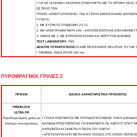
• ΓΙΑ ΝΑ «ΚΛΕΙΝΕΙ» ΑΚΑΡΙΑΙΑ ΣΥΝ∆ΥΑΖΕΤΑΙ ΜΕ ΤΟ ΠΡΟΦΙΛ SEA
ΩΣ ΠΡΟΣ ΤΟΝ
ΤΡΟΠΟ «ΕΝΕΡΓΟΠΟΙΗΣΗΣ» ΤΗΣ Η ΓΡΙΛΙΑ SMOKEGUARD ∆ΙΑΤΙΘΕΝ
ΤΥΠΟΥΣ:
1. ΜΕ ΕΥΤΗΚΤΟ ΣΥΝ∆ΕΣΜΟ (72 C)
2. ΜΕ ΗΛΕΚΤΡΟΜΑΓΝΗΤΗ 24V , ΚΑΤΟΠΙΝ ΕΝΤΟΛΗΣ ΑΠΟ ΑΝΙΧΝΕΥ
3. ΟΜΟΙΑ ΜΕ 2, ΜΕ ΕΠΙΠΛΕΟΝ ΛΥΧΝΙΑ ΚΑΙ ΜΠΟΥΤΟΝ ∆ΟΚΙΜΗΣ
TEST LABORATORY:
TNO
ΔΕΙΚΤΗΣ ΠΥΡΑΝΤΙΣΤΑΣΗΣ:
FLAME RESISTANCE RELATIVE TO THE 
/ THERMAL INSULATION 130 min
ΠΥΡΟΦΡΑΓΜΟΙ, ΓΡΙΛΙΕΣ 2
ΠΡΟΪΟΝ
ΒΑΣΙΚΑ ΧΑΡΑΚΤΗΡΙΣΤΙΚΑ ΠΡΟΪΟΝΤΟΣ
FIREBLOCK
ULTRA PR
Πυροδιογκούµενη γρίλια µε
• ΓΡΙΛΙΑ ΠΛΕΓΜΑΤΟΣ ΜΕ ΠΥΡΟ∆ΙΟΓΚΟΥΜΕΝΟ ΥΛΙΚΟ ΕΦΟ∆ΙΑ
σύστηµα αποσυµπίεσης
ΒΑΛΒΙ∆Α ΑΠΟΣΥΜΠΙΕΣΗΣ ΓΙΑ ΕΦΑΡΜΟΓΗ ΣΕ ΧΩΡΟΥΣ ΟΠΟΥ Μ
ΚΑΤΑΣΒΕΣΗ ΑΥΞΑΝΕΤΑΙ Η ΠΙΕΣΗ ΤΟΥ ΧΩΡΟΥ.
• ΑΠΟΤΕΛΕΙΤΑΙ ΑΠΟ ΜΕΤΑΛΛΙΚΟ ΠΛΑΙΣΙΟ ΣΤΟ ΟΠΟΙΟ ΠΕΡΙΕΧΕ