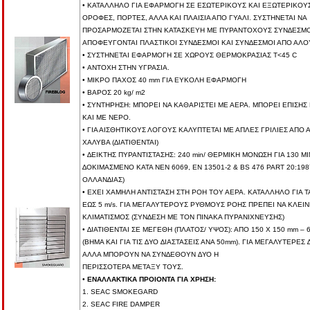
• ΚΑΤΑΛΛΗΛΟ ΓΙΑ ΕΦΑΡΜΟΓΗ ΣΕ ΕΣΩΤΕΡΙΚΟΥΣ ΚΑΙ ΕΞΩΤΕΡΙΚΟΥΣ
ΟΡΟΦΕΣ, ΠΟΡΤΕΣ, ΑΛΛΑ ΚΑΙ ΠΛΑΙΣΙΑ ΑΠΟ ΓΥΑΛΙ. ΣΥΣΤΗΝΕΤΑΙ ΝΑ
ΠΡΟΣΑΡΜΟΖΕΤΑΙ ΣΤΗΝ ΚΑΤΑΣΚΕΥΗ ΜΕ ΠΥΡΑΝΤΟΧΟΥΣ ΣΥΝ∆ΕΣΜΟ
ΑΠΟΦΕΥΓΟΝΤΑΙ ΠΛΑΣΤΙΚΟΙ ΣΥΝ∆ΕΣΜΟΙ ΚΑΙ ΣΥΝ∆ΕΣΜΟΙ ΑΠΟ ΑΛΟ
• ΣΥΣΤΗΝΕΤΑΙ ΕΦΑΡΜΟΓΗ ΣΕ ΧΩΡΟΥΣ ΘΕΡΜΟΚΡΑΣΙΑΣ Τ<45 C
• ΑΝΤΟΧΗ ΣΤΗΝ ΥΓΡΑΣΙΑ.
• ΜΙΚΡΟ ΠΑΧΟΣ 40 mm ΓΙΑ ΕΥΚΟΛΗ ΕΦΑΡΜΟΓΗ
• ΒΑΡΟΣ 20 kg/ m2
• ΣΥΝΤΗΡΗΣΗ: ΜΠΟΡΕΙ ΝΑ ΚΑΘΑΡΙΣΤΕΙ ΜΕ ΑΕΡΑ. ΜΠΟΡΕΙ ΕΠΙΣΗΣ
ΚΑΙ ΜΕ ΝΕΡΟ.
• ΓΙΑ ΑΙΣΘΗΤΙΚΟΥΣ ΛΟΓΟΥΣ ΚΑΛΥΠΤΕΤΑΙ ΜΕ ΑΠΛΕΣ ΓΡΙΛΙΕΣ ΑΠΟ 
ΧΑΛΥΒΑ (∆ΙΑΤΙΘΕΝΤΑΙ)
• ∆ΕΙΚΤΗΣ ΠΥΡΑΝΤΙΣΤΑΣΗΣ: 240 min/ ΘΕΡΜΙΚΗ ΜΟΝΩΣΗ ΓΙΑ 130 MI
∆ΟΚΙΜΑΣΜΕΝΟ ΚΑΤΑ ΝΕΝ 6069, ΕΝ 13501-2 & BS 476 PART 20:198
ΟΛΛΑΝ∆ΙΑΣ)
• ΕΧΕΙ ΧΑΜΗΛΗ ΑΝΤΙΣΤΑΣΗ ΣΤΗ ΡΟΗ ΤΟΥ ΑΕΡΑ. ΚΑΤΑΛΛΗΛΟ ΓΙΑ 
ΕΩΣ 5 m/s. ΓΙΑ ΜΕΓΑΛΥΤΕΡΟΥΣ ΡΥΘΜΟΥΣ ΡΟΗΣ ΠΡΕΠΕΙ ΝΑ ΚΛΕΙΝ
ΚΛΙΜΑΤΙΣΜΟΣ (ΣΥΝ∆ΕΣΗ ΜΕ ΤΟΝ ΠΙΝΑΚΑ ΠΥΡΑΝΙΧΝΕΥΣΗΣ)
• ∆ΙΑΤΙΘΕΝΤΑΙ ΣΕ ΜΕΓΕΘΗ (ΠΛΑΤΟΣ/ ΥΨΟΣ): ΑΠΟ 150 X 150 mm – 
(ΒΗΜΑ ΚΑΙ ΓΙΑ ΤΙΣ ∆ΥΟ ∆ΙΑΣΤΑΣΕΙΣ ΑΝΑ 50mm). ΓΙΑ ΜΕΓΑΛΥΤΕΡΕΣ 
ΑΛΛΑ ΜΠΟΡΟΥΝ ΝΑ ΣΥΝ∆ΕΘΟΥΝ ∆ΥΟ Η
ΠΕΡΙΣΣΟΤΕΡΑ ΜΕΤΑΞΥ ΤΟΥΣ.
•
ΕΝΑΛΛΑΚΤΙΚΑ ΠΡΟΙΟΝΤΑ ΓΙΑ ΧΡΗΣΗ:
1. SEAC SMOKEGARD
2. SEAC FIRE DAMPER