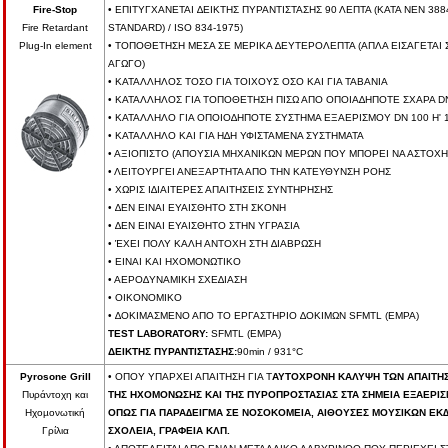
Fire-Stop
• ΕΠΙΤΥΓΧΑΝΕΤΑΙ ∆ΕΙΚΤΗΣ ΠΥΡΑΝΤΙΣΤΑΣΗΣ 90 ΛΕΠΤΑ (ΚΑΤΑ NEN 388
Fire Retardant
STANDARD) / ISO 834-1975)
Plug-In element
• ΤΟΠΟΘΕΤΗΣΗ ΜΕΣΑ ΣΕ ΜΕΡΙΚΑ ∆ΕΥΤΕΡΟΛΕΠΤΑ (ΑΠΛΑ ΕΙΣΑΓΕΤΑΙ 
ΑΓΩΓΟ)
• ΚΑΤΑΛΛΗΛΟΣ ΤΟΣΟ ΓΙΑ ΤΟΙΧΟΥΣ ΟΣΟ ΚΑΙ ΓΙΑ ΤΑΒΑΝΙΑ
• ΚΑΤΑΛΛΗΛΟΣ ΓΙΑ ΤΟΠΟΘΕΤΗΣΗ ΠΙΣΩ ΑΠΟ ΟΠΟΙΑ∆ΗΠΟΤΕ ΣΧΑΡΑ DN 
• ΚΑΤΑΛΛΗΛΟ ΓΙΑ ΟΠΟΙΟ∆ΗΠΟΤΕ ΣΥΣΤΗΜΑ ΕΞΑΕΡΙΣΜΟΥ DN 100 Η' 
• ΚΑΤΑΛΛΗΛΟ ΚΑΙ ΓΙΑ Η∆Η ΥΦΙΣΤΑΜΕΝΑ ΣΥΣΤΗΜΑΤΑ
• ΑΞΙΟΠΙΣΤΟ (ΑΠΟΥΣΙΑ ΜΗΧΑΝΙΚΩΝ ΜΕΡΩΝ ΠΟΥ ΜΠΟΡΕΙ ΝΑ ΑΣΤΟΧ
• ΛΕΙΤΟΥΡΓΕΙ ΑΝΕΞΑΡΤΗΤΑ ΑΠΟ ΤΗΝ ΚΑΤΕΥΘΥΝΣΗ ΡΟΗΣ
• ΧΩΡΙΣ Ι∆ΙΑΙΤΕΡΕΣ ΑΠΑΙΤΗΣΕΙΣ ΣΥΝΤΗΡΗΣΗΣ
• ∆ΕΝ ΕΙΝΑΙ ΕΥΑΙΣΘΗΤΟ ΣΤΗ ΣΚΟΝΗ
• ∆ΕΝ ΕΙΝΑΙ ΕΥΑΙΣΘΗΤΟ ΣΤΗΝ ΥΓΡΑΣΙΑ
• ΈΧΕΙ ΠΟΛΥ ΚΑΛΗ ΑΝΤΟΧΗ ΣΤΗ ∆ΙΑΒΡΩΣΗ
• ΕΙΝΑΙ ΚΑΙ ΗΧΟΜΟΝΩΤΙΚΟ
• ΑΕΡΟ∆ΥΝΑΜΙΚΗ ΣΧΕ∆ΙΑΣΗ
• ΟΙΚΟΝΟΜΙΚΟ
• ∆ΟΚΙΜΑΣΜΕΝΟ ΑΠΟ ΤΟ ΕΡΓΑΣΤΗΡΙΟ ∆ΟΚΙΜΩΝ SFMTL (EMPA)
TEST LABORATORY:
SFMTL (EMPA)
ΔΕΙΚΤΗΣ ΠΥΡΑΝΤΙΣΤΑΣΗΣ:
90min / 931°C
Pyrosone Grill
• ΟΠΟΥ ΥΠΑΡΧΕΙ ΑΠΑΙΤΗΣΗ ΓΙΑ Τ
ΑΥΤΟΧΡΟΝΗ ΚΑΛΥΨΗ ΤΩΝ ΑΠΑΙΤΗ
Πυράντοχη και
ΤΗΣ ΗΧΟΜΟΝΩΣΗΣ ΚΑΙ ΤΗΣ ΠΥΡΟΠΡΟΣΤΑΣΙΑΣ ΣΤΑ ΣΗΜΕΙΑ ΕΞΑΕΡΙΣ
Ηχοµονωτική
ΟΠΩΣ ΓΙΑ ΠΑΡΑ∆ΕΙΓΜΑ ΣΕ ΝΟΣΟΚΟΜΕΙΑ, ΑΙΘΟΥΣΕΣ ΜΟΥΣΙΚΩΝ ΕΚ
Γρίλια
ΣΧΟΛΕΙΑ, ΓΡΑΦΕΙΑ ΚΛΠ.